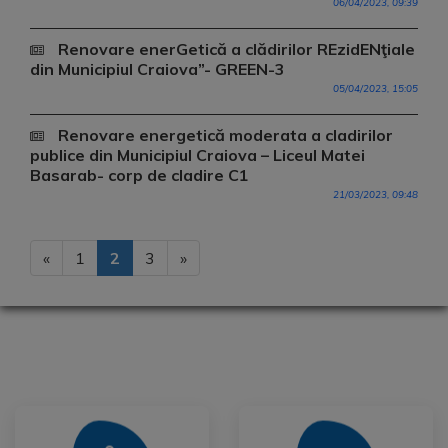
06/04/2023, 09:39
Renovare enerGetică a clădirilor REzidENţiale
din Municipiul Craiova”- GREEN-3
05/04/2023, 15:05
Renovare energetică moderata a cladirilor
publice din Municipiul Craiova – Liceul Matei
Basarab- corp de cladire C1
21/03/2023, 09:48
«
1
2
3
»