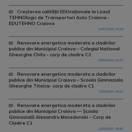
Creșterea calității EDUcaționale la Liceul
TEHNOlogic de Transporturi Auto Craiova -
EDUTEHNO Craiova
11/07/2024, 15:29
Renovare energetica moderata a cladirilor
publice din Municipiul Craiova – Colegiul National
Gheorghe Chitu - corp de cladire C2
20/04/2023, 10:17
Renovare energetica moderata a cladirilor
publice din Municipiul Craiova – Scoala Gimnaziala
Gheorghe Titeica- corp de cladire C1
12/04/2023, 09:22
Renovare energetica moderata a cladirilor
publice din Municipiul Craiova –– Școala
Gimnazială Alexandru Macedonski – Corp de
Cladire C1
11/04/2023, 08:48