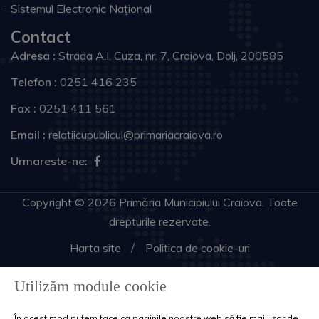
Sistemul Electronic Naţional
Contact
Adresa :
Strada A.I. Cuza, nr. 7, Craiova, Dolj, 200585
Telefon :
0251 416 235
Fax :
0251 411 561
Email :
relatiicupublicul@primariacraiova.ro
Urmareste-ne:
Copyright © 2026 Primăria Municipiului Craiova. Toate
drepturile rezervate.
Harta site
Politica de cookie-uri
Utilizăm module cookie
În acest mod putem face ca paginile noastre web să fie mai ușor de