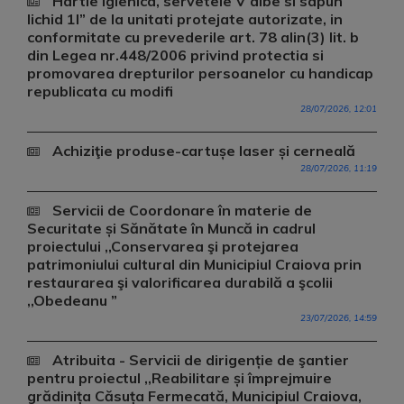
Hartie igienica, servetele V albe si sapun
lichid 1l” de la unitati protejate autorizate, in
conformitate cu prevederile art. 78 alin(3) lit. b
din Legea nr.448/2006 privind protectia si
promovarea drepturilor persoanelor cu handicap
republicata cu modifi
28/07/2026, 12:01
Achiziţie produse-cartușe laser și cerneală
28/07/2026, 11:19
Servicii de Coordonare în materie de
Securitate și Sănătate în Muncă in cadrul
proiectului ,,Conservarea şi protejarea
patrimoniului cultural din Municipiul Craiova prin
restaurarea şi valorificarea durabilă a şcolii
,,Obedeanu ”
23/07/2026, 14:59
Atribuita - Servicii de dirigenție de şantier
pentru proiectul ,,Reabilitare și împrejmuire
grădinița Căsuța Fermecată, Municipiul Craiova,