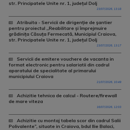
str. Principatele Unite nr. 1, județul Dolj
23/07/2026, 13:18
Atribuita - Servicii de dirigenție de şantier
pentru proiectul ,,Reabilitare și împrejmuire
grădinița Căsuța Fermecată, Municipiul Craiova,
str. Principatele Unite nr. 1, județul Dolj
23/07/2026, 13:17
Servicii de emitere vouchere de vacanta in
format electronic pentru salariatii din cadrul
aparatului de specialitate al primarului
municipiului Craiova
21/07/2026, 10:49
Achizitie tehnica de calcul - Routere/firewall
de mare viteza
16/07/2026, 12:03
Achizitie cu montaj tabela scor din cadrul Salii
Polivalente”, situate in Craiova, bdul Ilie Balaci,