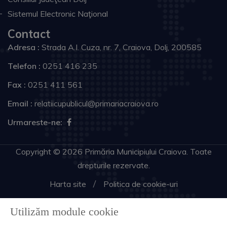
Sistemul Electronic Naţional
Contact
Adresa :
Strada A.I. Cuza, nr. 7, Craiova, Dolj, 200585
Telefon :
0251 416 235
Fax :
0251 411 561
Email :
relatiicupublicul@primariacraiova.ro
Urmareste-ne:
Copyright © 2026 Primăria Municipiului Craiova. Toate
drepturile rezervate.
Harta site
Politica de cookie-uri
Utilizăm module cookie