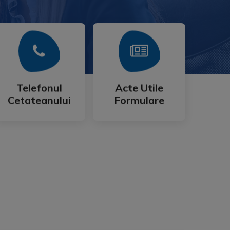
Mai Mult
Mai Mult
Cetateanului
Formulare
Telefonul
Acte Utile
Telefonul
Acte Utile
Cetateanului
Formulare