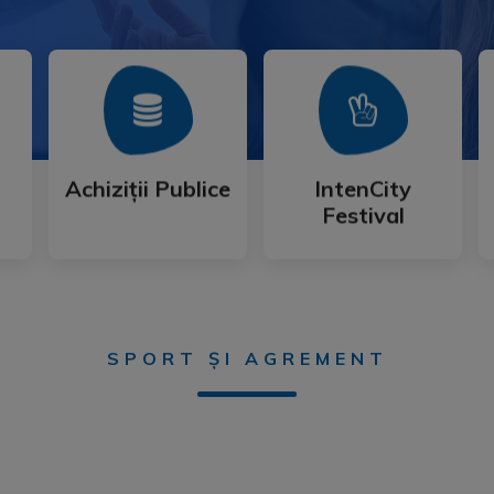
Mai Mult
Mai Mult
Festival
Achiziții Publice
IntenCity
Achiziții Publice
IntenCity
Festival
SPORT ȘI AGREMENT