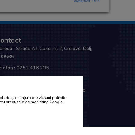
09/09/2021, 15:13
ontact
dresa :
Strada A.I. Cuza, nr. 7, Craiova, Dolj,
00585
elefon :
0251 416 235
ax :
0251 411 561
ail :
relatiicupublicul@primariacraiova.ro
erte și anunțuri care vă sunt potrivite.
rmareste-ne:
pentru produsele de marketing Google.