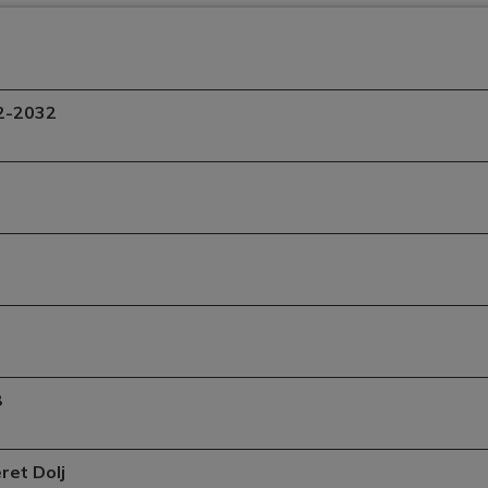
22-2032
8
ret Dolj