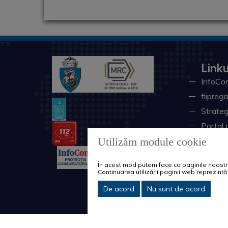
Linku
InfoCon
fiiprega
Strateg
Portal 
Utilizăm module cookie
Univers
Minister
În acest mod putem face ca paginile noastre 
Ministe
Continuarea utilizării paginii web reprezin
Instituţ
De acord
Nu sunt de acord
Consili
Sistemu