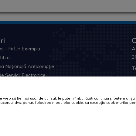
ri
C
s - Fii Un Exemplu
A
2
tit.ro
ia Națională Anticorupție
T
de Servicii Electronice
F
itatea din Craiova
Em
ul Dezvoltării, Lucrărilor Publice și Administrației
web să fie mai ușor de utilizat, le putem îmbunătăți continuu și putem afișa of
rul Afacerilor Interne
U
tă acordul dvs. pentru folosirea modulelor cookie, cu excepția cookie-urilor 
ia Prefectului Dolj
ul Judeţean Dolj
l Electronic Naţional