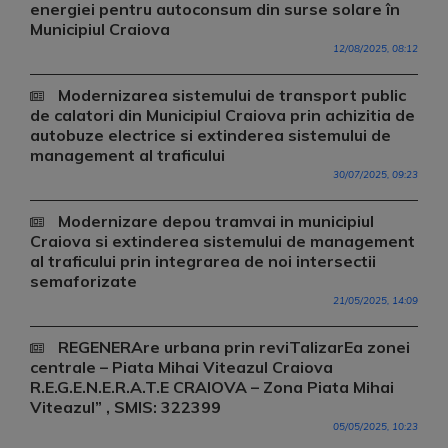
energiei pentru autoconsum din surse solare în
Municipiul Craiova
12/08/2025, 08:12
Modernizarea sistemului de transport public
de calatori din Municipiul Craiova prin achizitia de
autobuze electrice si extinderea sistemului de
management al traficului
30/07/2025, 09:23
Modernizare depou tramvai in municipiul
Craiova si extinderea sistemului de management
al traficului prin integrarea de noi intersectii
semaforizate
21/05/2025, 14:09
REGENERAre urbana prin reviTalizarEa zonei
centrale – Piata Mihai Viteazul Craiova
R.E.G.E.N.E.R.A.T.E CRAIOVA – Zona Piata Mihai
Viteazul” , SMIS: 322399
05/05/2025, 10:23