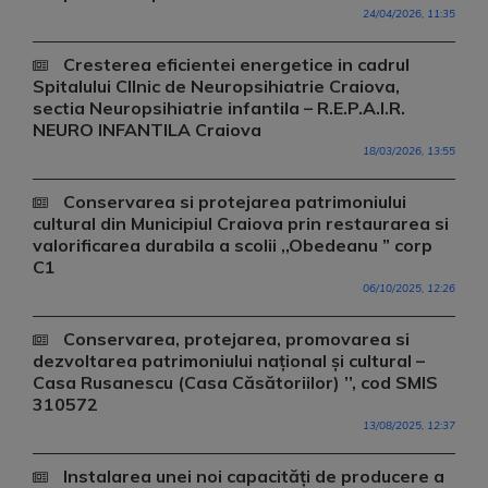
24/04/2026, 11:35
Cresterea eficientei energetice in cadrul
Spitalului ClInic de Neuropsihiatrie Craiova,
sectia Neuropsihiatrie infantila – R.E.P.A.I.R.
NEURO INFANTILA Craiova
18/03/2026, 13:55
Conservarea si protejarea patrimoniului
cultural din Municipiul Craiova prin restaurarea si
valorificarea durabila a scolii ,,Obedeanu ” corp
C1
06/10/2025, 12:26
Conservarea, protejarea, promovarea si
dezvoltarea patrimoniului național și cultural –
Casa Rusanescu (Casa Căsătoriilor) ’’, cod SMIS
310572
13/08/2025, 12:37
Instalarea unei noi capacități de producere a