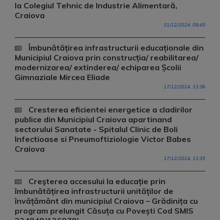
la Colegiul Tehnic de Industrie Alimentară,
Craiova
31/12/2024, 09:45
Îmbunătățirea infrastructurii educaționale din
Municipiul Craiova prin construcția/ reabilitarea/
modernizarea/ extinderea/ echiparea Școlii
Gimnaziale Mircea Eliade
17/12/2024, 13:36
Cresterea eficientei energetice a cladirilor
publice din Municipiul Craiova apartinand
sectorului Sanatate - Spitalul Clinic de Boli
Infectioase si Pneumoftiziologie Victor Babes
Craiova
17/12/2024, 13:35
Creşterea accesului la educație prin
îmbunătățirea infrastructurii unităților de
învățământ din municipiul Craiova – Grădinița cu
program prelungit Căsuța cu Povești Cod SMIS