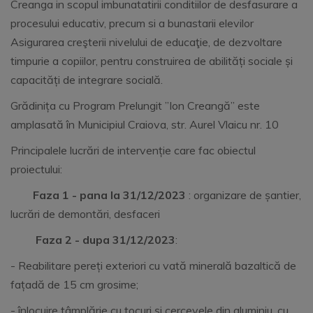
Creanga in scopul imbunatatirii conditiilor de desfasurare a
procesului educativ, precum si a bunastarii elevilor
Asigurarea creşterii nivelului de educaţie, de dezvoltare
timpurie a copiilor, pentru construirea de abilități sociale și
capacități de integrare socială.
Grădinița cu Program Prelungit ”Ion Creangă” este
amplasată în Municipiul Craiova, str. Aurel Vlaicu nr. 10
Principalele lucrări de intervenție care fac obiectul
proiectului:
Faza 1 - pana la 31/12/2023
: organizare de șantier,
lucrări de demontări, desfaceri
Faza 2
- dupa 31/12/2023
:
- Reabilitare pereți exteriori cu vată minerală bazaltică de
fațadă de 15 cm grosime;
- înlocuire tâmplărie cu tocuri și cercevele din aluminiu, cu