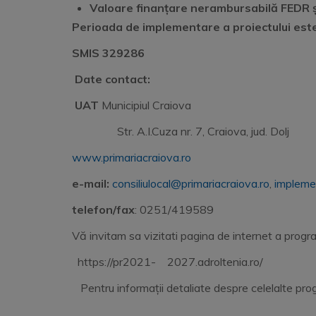
Valoare
finanțare
nerambursabilă FEDR ș
Perioada de implementare a proiectului este
SMIS 329286
Date contact:
UAT
Municipiul Craiova
Str. A.I.Cuza nr. 7, Craiova, jud. Dolj
www.primariacraiova.ro
e-mail:
consiliulocal@primariacraiova.ro
,
impleme
telefon/fax
: 0251/419589
Vă invitam sa vizitati pagina de internet a pro
https://pr2021- 20
Pentru informații detaliate despre celelalte pr