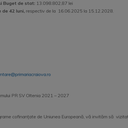
i
Buget de stat:
13.098.802,87 lei
 de 42 luni,
respectiv de la 16.06.2025 la 15.12.2028.
ntare@primariacraiova.ro
gramului PR SV Oltenia 2021 – 2027
27.adroltenia.ro/
ograme cofinanțate de Uniunea Europeană, vă invităm să vizita