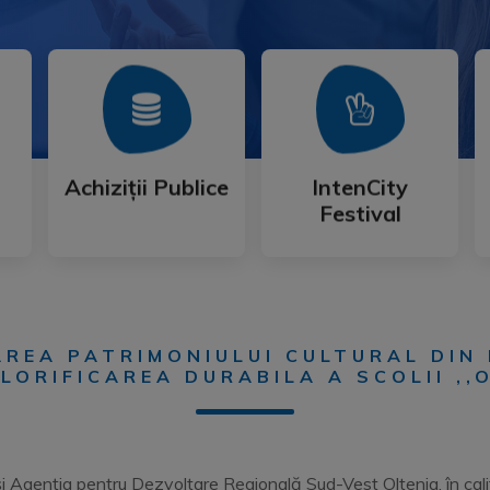
Mai Mult
Mai Mult
Festival
Achiziții Publice
IntenCity
Achiziții Publice
IntenCity
Festival
REA PATRIMONIULUI CULTURAL DIN 
LORIFICAREA DURABILA A SCOLII ,,
 și Agenția pentru Dezvoltare Regională Sud-Vest Oltenia, în c