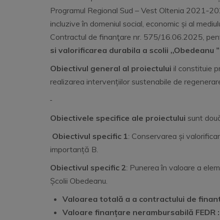
Programul Regional Sud – Vest Oltenia 2021-2027,
incluzive în domeniul social, economic și al mediulu
Contractul de finanţare nr. 575/16.06.2025, pent
si valorificarea durabila a scolii ,,Obedeanu 
Obiectivul general
al proiectului
il constituie 
realizarea intervențiilor sustenabile de regenerar
Obiectivele specifice ale proiectului
sunt dou
Obiectivul specific 1
: Conservarea și valorifica
importanță B.
Obiectivul specific 2
: Punerea în valoare a eleme
Școlii Obedeanu.
Valoarea totală a
a contractului de
finan
Valoare finanțare nerambursabilă FEDR :