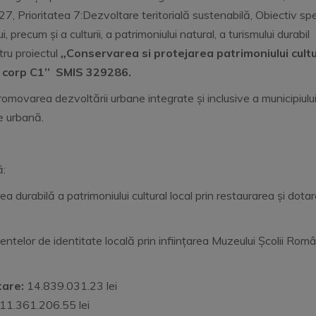
 Prioritatea 7:Dezvoltare teritorială sustenabilă, Obiectiv spe
i, precum și a culturii, a patrimoniului natural, a turismului durabi
ru proiectul
,,
Conservarea si protejarea patrimoniului cultu
” corp C1
’’ SMIS 329286.
promovarea dezvoltării urbane integrate și inclusive a municipiului
e urbană.
ă:
rea durabilă a patrimoniului cultural local prin restaurarea și do
ntelor de identitate locală prin inființarea Muzeului Școlii Române
tare:
14.839.031.23 lei
11.361.206.55 lei