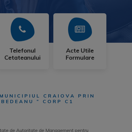
Mai Mult
Mai Mult
Cetateanului
Formulare
Telefonul
Acte Utile
Telefonul
Acte Utile
Cetateanului
Formulare
MUNICIPIUL CRAIOVA PRIN
OBEDEANU ” CORP C1
alitate de Autoritate de Management pentru