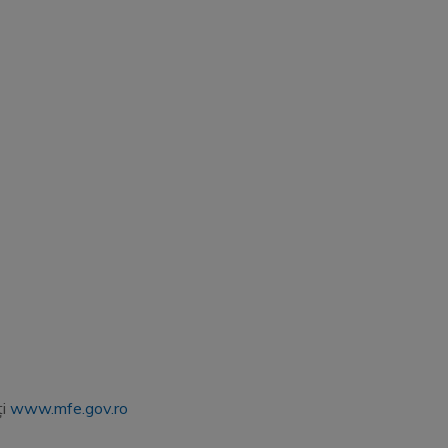
ți
www.mfe.gov.ro