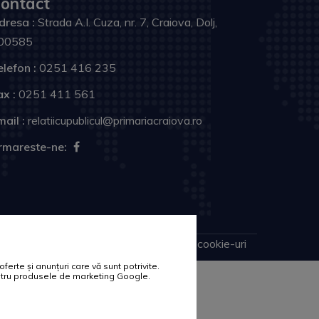
ontact
dresa :
Strada A.I. Cuza, nr. 7, Craiova, Dolj,
00585
elefon :
0251 416 235
ax :
0251 411 561
ail :
relatiicupublicul@primariacraiova.ro
rmareste-ne:
Harta site
Politica de cookie-uri
erte și anunțuri care vă sunt potrivite.
pentru produsele de marketing Google.