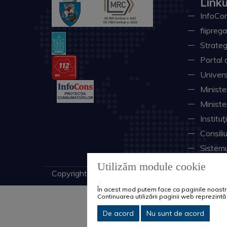
Linku
InfoCon
fiiprega
Strateg
Portal 
Univers
Minister
Ministe
Instituţ
Consili
Sistemu
Utilizăm module cookie
Copyright © 2026 Primăria Municipiului Craiova. 
În acest mod putem face ca paginile noastre 
Continuarea utilizării paginii web reprezin
De acord
Nu sunt de acord