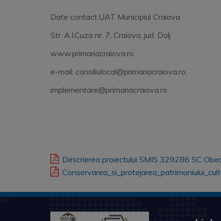
Date contact:UAT Municipiul Craiova
Str. A.I.Cuza nr. 7, Craiova, jud. Dolj
www.primariacraiova.ro
e-mail: consiliulocal@primariacraiova.ro,
implementare@primariacraiova.ro
Descrierea proiectului SMIS 329286 SC Obe
Conservarea_si_protejarea_patrimoniului_cul