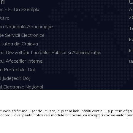
ri
C
s - Fii Un Exemplu
A
2
tit.ro
ia Națională Anticorupție
T
de Servicii Electronice
F
itatea din Craiova
Em
ul Dezvoltării, Lucrărilor Publice și Administrației
rul Afacerilor Interne
U
ia Prefectului Dolj
ul Judeţean Dolj
l Electronic Naţional
Toate drepturile rezervate.
web să fie mai ușor de utilizat, le putem îmbunătăți continuu și putem afișa of
tă acordul dvs. pentru folosirea modulelor cookie, cu excepția cookie-urilor 