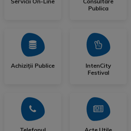
Servicii On-Line
Consultare
Servicii On-Line
Consultare
Publica
Mai Mult
Mai Mult
Festival
Achiziții Publice
IntenCity
Achiziții Publice
IntenCity
Festival
Mai Mult
Mai Mult
Cetateanului
Formulare
Telefonul
Acte Utile