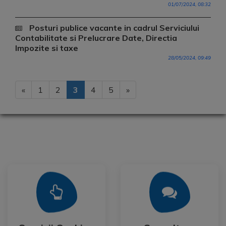
01/07/2024, 08:32
Posturi publice vacante in cadrul Serviciului
Contabilitate si Prelucrare Date, Directia
Impozite si taxe
28/05/2024, 09:49
«
1
2
3
4
5
»
Mai Mult
Mai Mult
Publica