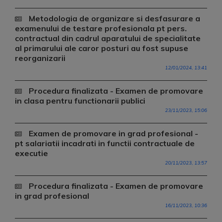
Metodologia de organizare si desfasurare a
examenului de testare profesionala pt pers.
contractual din cadrul aparatului de specialitate
al primarului ale caror posturi au fost supuse
reorganizarii
12/01/2024, 13:41
Procedura finalizata - Examen de promovare
in clasa pentru functionarii publici
23/11/2023, 15:06
Examen de promovare in grad profesional -
pt salariatii incadrati in functii contractuale de
executie
20/11/2023, 13:57
Procedura finalizata - Examen de promovare
in grad profesional
16/11/2023, 10:36