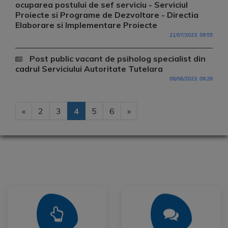
ocuparea postului de sef serviciu - Serviciul
Proiecte si Programe de Dezvoltare - Directia
Elaborare si Implementare Proiecte
21/07/2023, 09:55
Post public vacant de psiholog specialist din
cadrul Serviciului Autoritate Tutelara
08/06/2023, 09:26
«
2
3
4
5
6
»
Mai Mult
Mai Mult