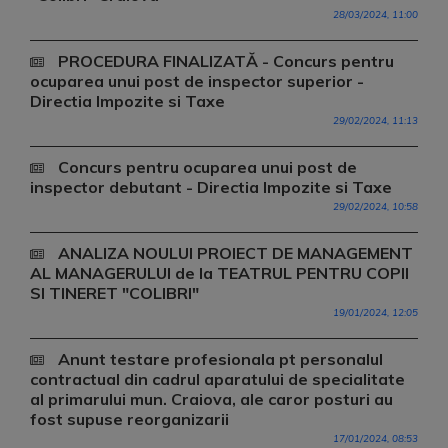
28/03/2024, 11:00
PROCEDURA FINALIZATĂ - Concurs pentru
ocuparea unui post de inspector superior -
Directia Impozite si Taxe
29/02/2024, 11:13
Concurs pentru ocuparea unui post de
inspector debutant - Directia Impozite si Taxe
29/02/2024, 10:58
ANALIZA NOULUI PROIECT DE MANAGEMENT
AL MANAGERULUI de la TEATRUL PENTRU COPII
SI TINERET "COLIBRI"
19/01/2024, 12:05
Anunt testare profesionala pt personalul
contractual din cadrul aparatului de specialitate
al primarului mun. Craiova, ale caror posturi au
fost supuse reorganizarii
17/01/2024, 08:53