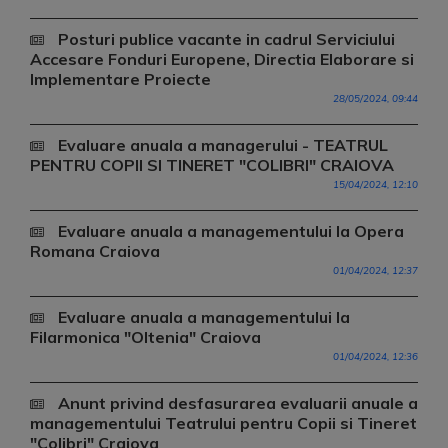
Posturi publice vacante in cadrul Serviciului
Accesare Fonduri Europene, Directia Elaborare si
Implementare Proiecte
28/05/2024, 09:44
Evaluare anuala a managerului - TEATRUL
PENTRU COPII SI TINERET "COLIBRI" CRAIOVA
15/04/2024, 12:10
Evaluare anuala a managementului la Opera
Romana Craiova
01/04/2024, 12:37
Evaluare anuala a managementului la
Filarmonica "Oltenia" Craiova
01/04/2024, 12:36
Anunt privind desfasurarea evaluarii anuale a
managementului Teatrului pentru Copii si Tineret
"Colibri" Craiova