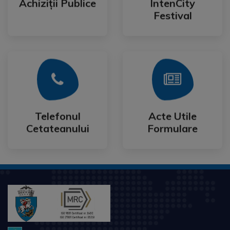
Achiziții Publice
IntenCity
Achiziții Publice
IntenCity
Festival
Mai Mult
Mai Mult
Cetateanului
Formulare
Telefonul
Acte Utile
Telefonul
Acte Utile
Cetateanului
Formulare