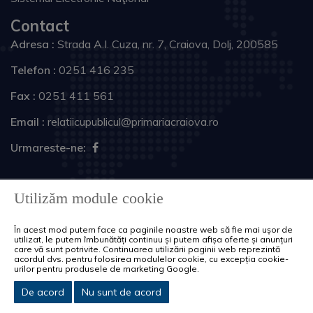
Contact
Adresa :
Strada A.I. Cuza, nr. 7, Craiova, Dolj, 200585
Telefon :
0251 416 235
Fax :
0251 411 561
Email :
relatiicupublicul@primariacraiova.ro
Urmareste-ne:
Copyright © 2026 Primăria Municipiului Craiova. Toate
Utilizăm module cookie
drepturile rezervate.
În acest mod putem face ca paginile noastre web să fie mai ușor de
Harta site
Politica de cookie-uri
utilizat, le putem îmbunătăți continuu și putem afișa oferte și anunțuri
care vă sunt potrivite. Continuarea utilizării paginii web reprezintă
acordul dvs. pentru folosirea modulelor cookie, cu excepția cookie-
urilor pentru produsele de marketing Google.
De acord
Nu sunt de acord