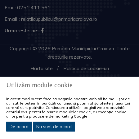
Fax :
0251 411 561
Email :
relatiicupublicul@primariacraiova.ro
Urmareste-ne:
Copyright © 2026 Primăria Municipiului Craiova. Toate
drepturile rezervate.
Harta site
Politica de cookie-uri
Utilizăm module cookie
În acest mod putem face ca paginile noastre web să fie mai ușor de
utilizat, le putem îmbunătăți continuu și putem afișa oferte și anunțuri
care vă sunt potrivite. Continuarea utilizării paginii web reprezintă
acordul dvs. pentru folosirea modulelor cookie, cu excepția cookie-
urilor pentru produsele de marketing Google.
De acord
Nu sunt de acord