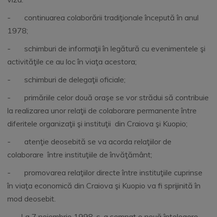
- continuarea colaborării tradiţionale începută în anul
1978;
- schimburi de informaţii în legătură cu evenimentele şi
activităţile ce au loc în viaţa acestora;
- schimburi de delegaţii oficiale;
- primăriile celor două oraşe se vor strădui să contribuie
la realizarea unor relaţii de colaborare permanente între
diferitele organizaţii şi instituţii din Craiova şi Kuopio;
- atenţie deosebită se va acorda relaţiilor de
colaborare între instituţiile de învăţământ;
- promovarea relaţiilor directe între instituţiile cuprinse
în viaţa economică din Craiova şi Kuopio va fi sprijinită în
mod deosebit.
La 7 noiembrie 1998, s-a semnat o nouă înţelegere