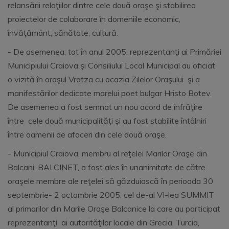
relansării relaţiilor dintre cele două oraşe şi stabilirea
proiectelor de colaborare în domeniile economic,
învăţământ, sănătate, cultură.
- De asemenea, tot în anul 2005, reprezentanţi ai Primăriei
Municipiului Craiova şi Consiliului Local Municipal au oficiat
o vizită în oraşul Vratza cu ocazia Zilelor Oraşului şi a
manifestărilor dedicate marelui poet bulgar Hristo Botev.
De asemenea a fost semnat un nou acord de înfrăţire
între cele două municipalităţi şi au fost stabilite întâlniri
între oamenii de afaceri din cele două oraşe.
- Municipiul Craiova, membru al reţelei Marilor Oraşe din
Balcani, BALCINET, a fost ales în unanimitate de către
oraşele membre ale reţelei să găzduiască în perioada 30
septembrie- 2 octombrie 2005, cel de-al VI-lea SUMMIT
al primarilor din Marile Oraşe Balcanice la care au participat
reprezentanţi ai autorităţilor locale din Grecia, Turcia,