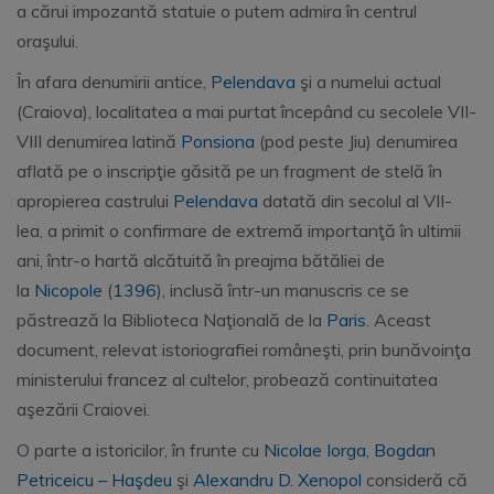
a cărui impozantă statuie o putem admira în centrul
oraşului.
În afara denumirii antice,
Pelendava
şi a numelui actual
(Craiova), localitatea a mai purtat începând cu secolele VII-
VIII denumirea latină
Ponsiona
(pod peste Jiu) denumirea
aflată pe o inscripţie găsită pe un fragment de stelă în
apropierea castrului
Pelendava
datată din secolul al VII-
lea, a primit o confirmare de extremă importanţă în ultimii
ani, într-o hartă alcătuită în preajma bătăliei de
la
Nicopole
(
1396
), inclusă într-un manuscris ce se
păstrează la Biblioteca Naţională de la
Paris
. Aceast
document, relevat istoriografiei româneşti, prin bunăvoinţa
ministerului francez al cultelor, probează continuitatea
aşezării Craiovei.
O parte a istoricilor, în frunte cu
Nicolae Iorga
,
Bogdan
Petriceicu – Haşdeu
şi
Alexandru D. Xenopol
consideră că