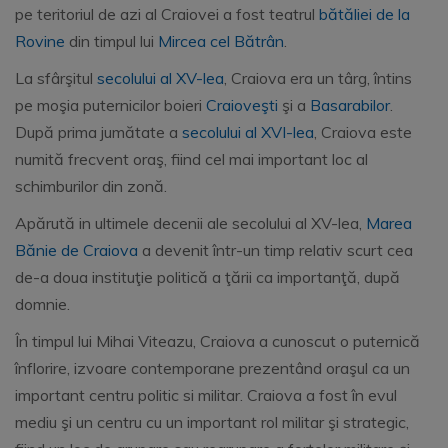
pe teritoriul de azi al Craiovei a fost teatrul
bătăliei de la
Rovine
din timpul lui
Mircea cel Bătrân
.
La sfârşitul
secolului al XV-lea
, Craiova era un târg, întins
pe moşia puternicilor boieri
Craioveşti
şi a
Basarabilor
.
După prima jumătate a
secolului al XVI-lea
, Craiova este
numită frecvent oraş, fiind cel mai important loc al
schimburilor din zonă.
Apărută in ultimele decenii ale secolului al XV-lea,
Marea
Bănie de Craiova
a devenit într-un timp relativ scurt cea
de-a doua instituţie politică a ţării ca importanţă, după
domnie.
În timpul lui Mihai Viteazu, Craiova a cunoscut o puternică
înflorire, izvoare contemporane prezentând oraşul ca un
important centru politic si militar. Craiova a fost în evul
mediu şi un centru cu un important rol militar şi strategic,