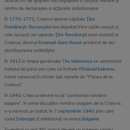
fiind un loc de grupare sau regrupare a forţelor militare şi
centru de declanşare a acţiunilor antiotomane.
În
1770
-
1771
, Craiova devine capitala
Ţării
Româneşti
.
Bucureştiul
era disputat între oştile ruseşti şi
cele turcesti; iar capitala
Ţării Româneşti
este mutată la
Craiova, domnul
Emanuel Giani-Ruset
urmărind de aici
desfăşurarea ostilităţilor.
În
1913
în timpul guvernului
Titu Maiorescu
se semnează
tratatul de pace prin care se încheie
Războiul balcanic
,
tratat cunoscut în istorie sub numele de "Pacea de la
Craiova".
În
1940
, Craiova devine locul "conferinţei româno-
bulgare", în urma discuţiilor româno-bulgare de la Craiova,
s-a semnat un tratat, în
7 septembrie
1940
, prin care
sudul
Dobrogei
(Cadrilaterul) revenea
Bulgariei
.
Începând cu anii '60, oraşul devine un puternic centru