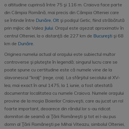
o altitudine cuprinsă între 75 şi 116 m. Craiova face parte
din Câmpia Română, mai precis din Câmpia Olteniei care
se întinde între
Dunăre
,
Olt
şi podişul Getic, fiind străbătută
prin mijloc de Valea
Jiului
. Oraşul este aşezat aproximativ în
centrul Olteniei, la o distanţă de 227 km de
Bucureşti
şi 68
km de
Dunăre
.
Originea numelui actual al oraşului este subiectul multor
controverse şi pluteşte în legendă; singurul lucru care se
poate spune cu certitudine este că numele vine de la
slavonescul "kralj" (rege, crai). La sfârşitul secolului al XV-
lea, mai exact în anul 1475, la 1 iunie, a fost atestată
documentar localitatea cu numele Craiova. Numele oraşului
provine de la moşia Boierilor Craioveşti, care au jucat un rol
foarte important, deoarece din rândul lor s-au ridicat
domnitori de seamă ai Ţării Româneşti şi tot ei l-au pus
domn al Ţării Româneşti pe Mihai Viteazu, simbolul Olteniei,