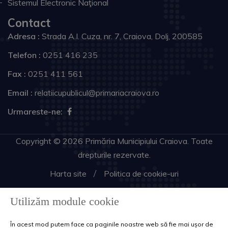
Sistemul Electronic Naţional
Contact
Adresa :
Strada A.I. Cuza, nr. 7, Craiova, Dolj, 200585
Telefon :
0251 416 235
Fax :
0251 411 561
Email :
relatiicupublicul@primariacraiova.ro
Urmareste-ne:
Copyright © 2026 Primăria Municipiului Craiova. Toate
drepturile rezervate.
Harta site
Politica de cookie-uri
Utilizăm module cookie
În acest mod putem face ca paginile noastre web să fie mai ușor de