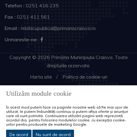
Telefon :
0251 416 235
Fax :
0251 411 561
Email :
relatiicupublicul@primariacraiova.ro
Urmareste-ne:
Copyright © 2026 Primăria Municipiului Craiova. Toate
drepturile rezervate.
Harta site
Politica de cookie-uri
Utilizăm module cookie
În acest mod putem face ca paginile noastre web să fie mai ușor de
utilizat, le putem îmbunătăți continuu și putem afișa oferte și anunțuri
care vă sunt potrivite. Continuarea utilizării paginii web reprezintă
acordul dvs. pentru folosirea modulelor cookie, cu excepția cookie-
urilor pentru produsele de marketing Google.
De acord
Nu sunt de acord