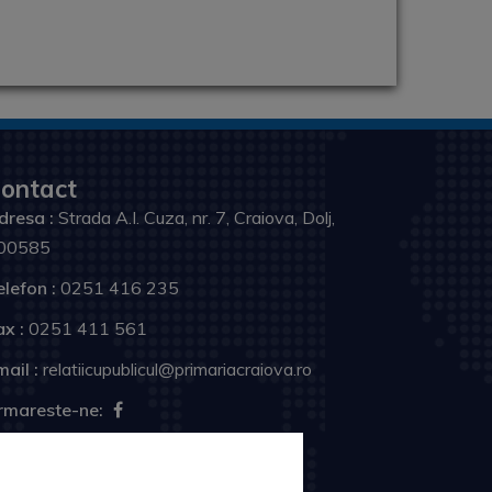
ontact
dresa :
Strada A.I. Cuza, nr. 7, Craiova, Dolj,
00585
elefon :
0251 416 235
ax :
0251 411 561
ail :
relatiicupublicul@primariacraiova.ro
rmareste-ne: