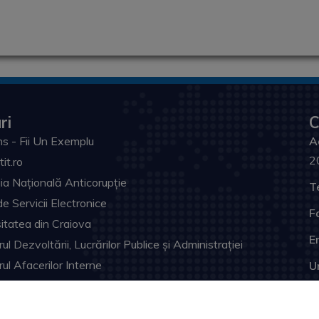
ri
C
s - Fii Un Exemplu
A
2
tit.ro
ia Națională Anticorupție
T
de Servicii Electronice
F
itatea din Craiova
Em
ul Dezvoltării, Lucrărilor Publice și Administrației
rul Afacerilor Interne
U
ia Prefectului Dolj
ul Judeţean Dolj