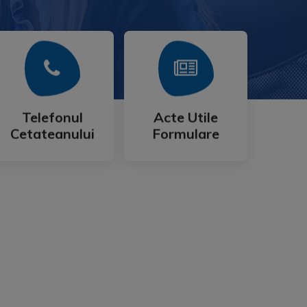
Mai Mult
Mai Mult
Cetateanului
Formulare
Telefonul
Acte Utile
Telefonul
Acte Utile
Cetateanului
Formulare