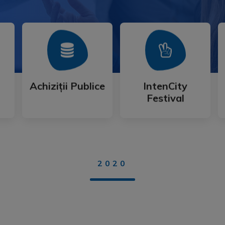
Mai Mult
Mai Mult
Festival
Achiziții Publice
IntenCity
Achiziții Publice
IntenCity
Festival
2020