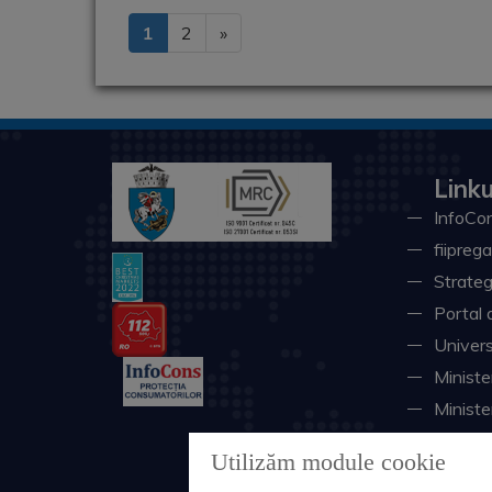
1
2
»
Linku
InfoCon
fiiprega
Strateg
Portal 
Univers
Minister
Ministe
Instituţ
Utilizăm module cookie
Consili