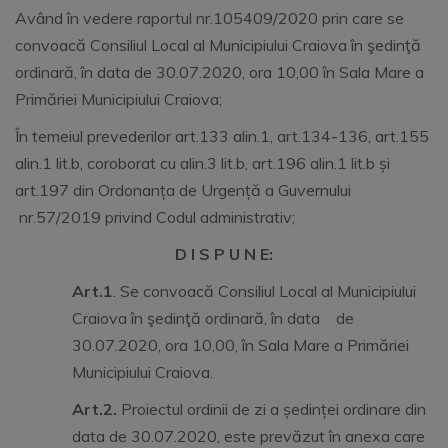
Având în vedere raportul nr.105409/2020 prin care se
convoacă Consiliul Local al Municipiului Craiova în şedinţă
ordinară, în data de 30.07.2020, ora 10,00 în Sala Mare a
Primăriei Municipiului Craiova;
În temeiul prevederilor art.133 alin.1, art.134-136, art.155
alin.1 lit.b, coroborat cu alin.3 lit.b, art.196 alin.1 lit.b și
art.197 din Ordonanța de Urgență a Guvernului
nr.57/2019 privind Codul administrativ;
D I S P U N E:
Art.1
. Se convoacă Consiliul Local al Municipiului
Craiova în şedinţă ordinară, în data de
30.07.2020, ora 10,00, în Sala Mare a Primăriei
Municipiului Craiova.
Art.2.
Proiectul ordinii de zi a ședinței ordinare din
data de 30.07.2020, este prevăzut în anexa care