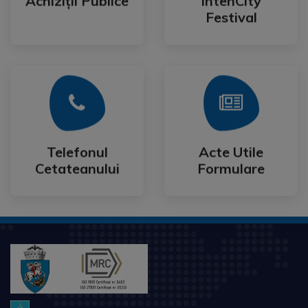
Achiziții Publice
IntenCity
Achiziții Publice
IntenCity
Festival
Mai Mult
Mai Mult
Cetateanului
Formulare
Telefonul
Acte Utile
Telefonul
Acte Utile
Cetateanului
Formulare