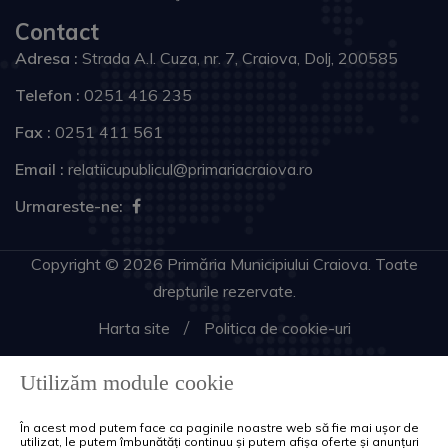
Contact
Adresa :
Strada A.I. Cuza, nr. 7, Craiova, Dolj, 200585
Telefon :
0251 416 235
Fax :
0251 411 561
Email :
relatiicupublicul@primariacraiova.ro
Urmareste-ne:
Copyright © 2026 Primăria Municipiului Craiova. Toate
drepturile rezervate.
Harta site
Politica de cookie-uri
Utilizăm module cookie
În acest mod putem face ca paginile noastre web să fie mai ușor de
utilizat, le putem îmbunătăți continuu și putem afișa oferte și anunțuri