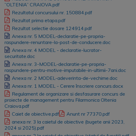
”OLTENIA” CRAIOVA.pdf
Rezultatul concursului nr. 150884.pdf
Rezultat prima etapa.pdf
Rezultat selectie dosare 124914.pdf
Anexa nr. 5 MODEL-declaratie-pe-propria-
raspundere-renuntare-la-post-de-conducere.doc
Anexa nr. 4 MODEL - declaratie-lucrator-
securitate.doc
Anexa nr. 3-MODEL-declaratie-pe-propria-
raspundere-pentru-motive-imputabile-in-ultimii-7ani.doc
Anexa nr. 2 MODEL-adeverinta-de-vechime.doc
Anexa nr. 1 MODEL - Cerere înscriere concurs.docx
Regulament de organizare si desfasurare concurs de
proiecte de management pentru Filarmonica Oltenia
Craiova.pdf
Caiet de obiective.pdf
Anunt nr 77370.pdf
anexa nr. 3 la caietul de obiective (bugete anii 2023,
2024 si 2025).pdf
anexa nr. 2 la caietul de obiective (statul de functii).pdf