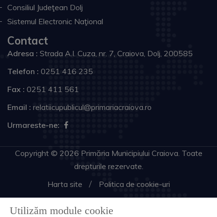
Consiliul Judeţean Dolj
Sistemul Electronic Naţional
Contact
Adresa :
Strada A.I. Cuza, nr. 7, Craiova, Dolj, 200585
Telefon :
0251 416 235
Fax :
0251 411 561
Email :
relatiicupublicul@primariacraiova.ro
Urmareste-ne:
Copyright © 2026 Primăria Municipiului Craiova. Toate
drepturile rezervate.
Harta site
Politica de cookie-uri
Utilizăm module cookie