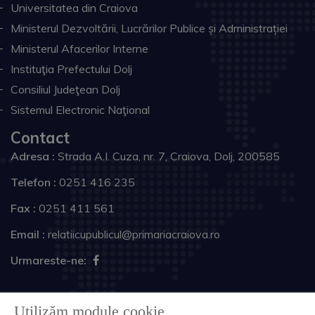
Universitatea din Craiova
Ministerul Dezvoltării, Lucrărilor Publice și Administrației
Ministerul Afacerilor Interne
Instituţia Prefectului Dolj
Consiliul Judeţean Dolj
Sistemul Electronic Naţional
Contact
Adresa :
Strada A.I. Cuza, nr. 7, Craiova, Dolj, 200585
Telefon :
0251 416 235
Fax :
0251 411 561
Email :
relatiicupublicul@primariacraiova.ro
Urmareste-ne:
Copyright © 2026 Primăria Municipiului Craiova. Toate
Utilizăm module cookie