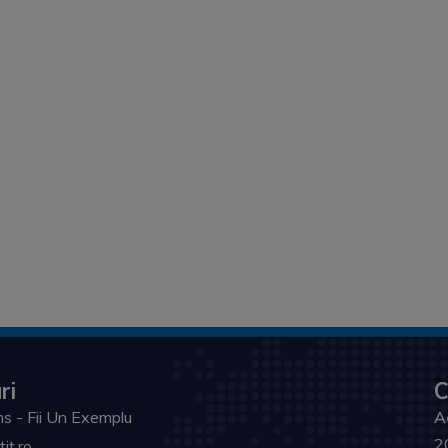
ri
C
s - Fii Un Exemplu
A
2
tit.ro