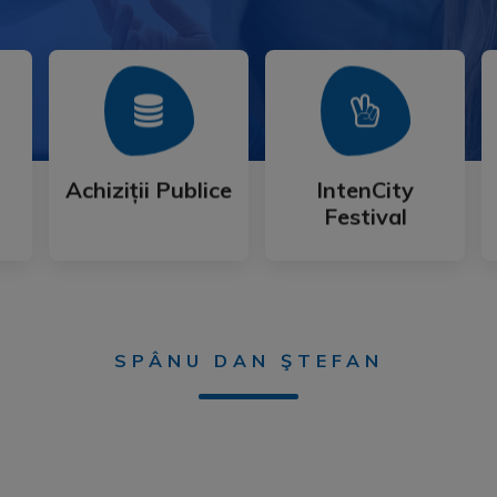
Mai Mult
Mai Mult
Festival
Achiziții Publice
IntenCity
Achiziții Publice
IntenCity
Festival
SPÂNU DAN ŞTEFAN