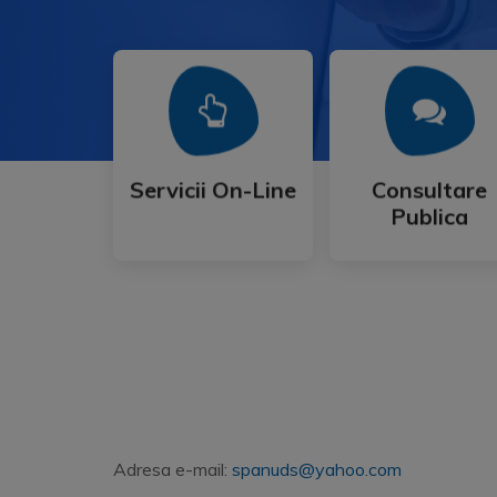
Mai Mult
Mai Mult
Publica
Servicii On-Line
Consultare
Servicii On-Line
Consultare
Publica
Adresa e-mail:
spanuds@yahoo.com