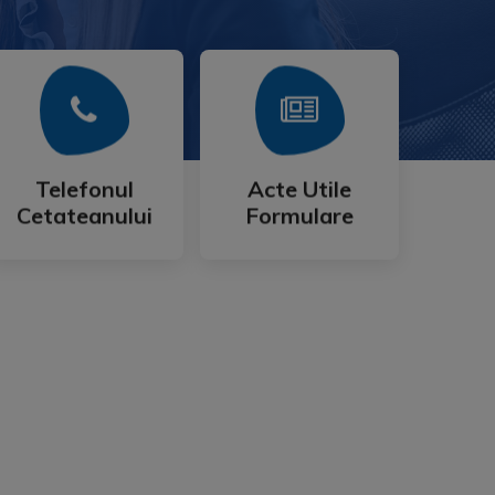
Mai Mult
Mai Mult
Cetateanului
Formulare
Telefonul
Acte Utile
Telefonul
Acte Utile
Cetateanului
Formulare