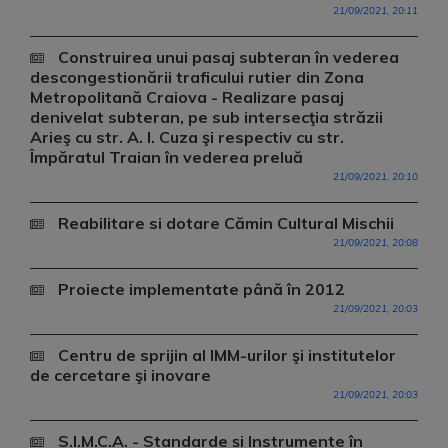
21/09/2021, 20:11
Construirea unui pasaj subteran în vederea
descongestionării traficului rutier din Zona
Metropolitană Craiova - Realizare pasaj
denivelat subteran, pe sub intersecţia străzii
Arieş cu str. A. I. Cuza şi respectiv cu str.
Împăratul Traian în vederea preluă
21/09/2021, 20:10
Reabilitare si dotare Cămin Cultural Mischii
21/09/2021, 20:08
Proiecte implementate până în 2012
21/09/2021, 20:03
Centru de sprijin al IMM-urilor şi institutelor
de cercetare şi inovare
21/09/2021, 20:03
S.I.M.C.A. - Standarde și Instrumente în