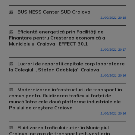
BUSINESS Center SUD Craiova
21/09/2021, 20:18
Eficienţă energetică prin Facilităţi de
Finanţare pentru Creşterea economică a
Municipiului Craiova –EFFECT 30.1
21/09/2021, 20:17
Lucrari de reparatii capitale corp laboratoare
la Colegiul ,, Stefan Odobleja’’ Craiova
21/09/2021, 20:16
Modernizarea infrastructurii de transport în
comun pentru fluidizarea traficului forţei de
muncă între cele două platforme industriale ale
Polului de creştere Craiova
21/09/2021, 20:16
Fluidizarea traficului rutier în Municipiul
Craiova, pe axa de transport est-vest prin