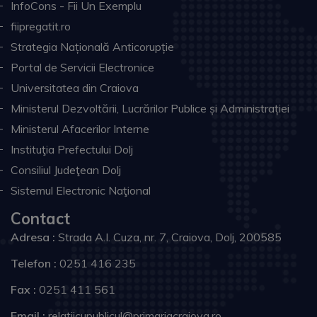
InfoCons - Fii Un Exemplu
fiipregatit.ro
Strategia Națională Anticorupție
Portal de Servicii Electronice
Universitatea din Craiova
Ministerul Dezvoltării, Lucrărilor Publice și Administrației
Ministerul Afacerilor Interne
Instituţia Prefectului Dolj
Consiliul Judeţean Dolj
Sistemul Electronic Naţional
Contact
Adresa :
Strada A.I. Cuza, nr. 7, Craiova, Dolj, 200585
Telefon :
0251 416 235
Fax :
0251 411 561
Email :
relatiicupublicul@primariacraiova.ro