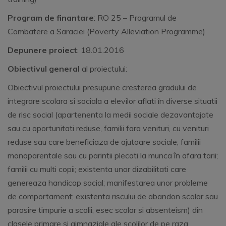
Program de finantare
: RO 25 – Programul de
Combatere a Saraciei (Poverty Alleviation Programme)
Depunere proiect
: 18.01.2016
Obiectivul general
al proiectului:
Obiectivul proiectului presupune cresterea gradului de
integrare scolara si sociala a elevilor aflati în diverse situatii
de risc social (apartenenta la medii sociale dezavantajate
sau cu oportunitati reduse, familii fara venituri, cu venituri
reduse sau care beneficiaza de ajutoare sociale; familii
monoparentale sau cu parintii plecati la munca în afara tarii;
familii cu multi copii; existenta unor dizabilitati care
genereaza handicap social; manifestarea unor probleme
de comportament; existenta riscului de abandon scolar sau
parasire timpurie a scolii; esec scolar si absenteism) din
clasele primare si gimnaziale ale scolilor de pe raza