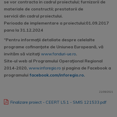
se vor contracta in cadrul proiectului; furnizorii de
materiale de constructii; prestatorii de
servicii din cadrul proiectului.
Perioada de implementare a proiectului:01.09.2017
pana la 31.12.2024
“Pentru informaţii detaliate
despre celelalte
programe cofinanţate de Uniunea Europeană, vă
invităm să vizitaţi
www.fonduri-ue.ro
.
Site-ul web al
Programului Operaţional Regional
2014-2020,
www.inforegio.ro
și pagina de Facebook a
programului
facebook.com/inforegio.ro.
21/09/2021
Finalizare proiect - CEERT L5.1 - SMIS 121533.pdf