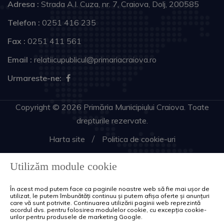
Adresa :
Strada A.I. Cuza, nr. 7, Craiova, Dolj, 200585
Telefon :
0251 416 235
Fax :
0251 411 561
Email :
relatiicupublicul@primariacraiova.ro
Urmareste-ne:
Copyright © 2026 Primăria Municipiului Craiova. Toate
drepturile rezervate.
Harta site
Politica de cookie-uri
Utilizăm module cookie
În acest mod putem face ca paginile noastre web să fie mai ușor de
utilizat, le putem îmbunătăți continuu și putem afișa oferte și anunțuri
care vă sunt potrivite. Continuarea utilizării paginii web reprezintă
acordul dvs. pentru folosirea modulelor cookie, cu excepția cookie-
urilor pentru produsele de marketing Google.