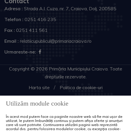
Contact
Adresa :
Strada A.I. Cuza, nr. 7, Craiova, Dolj, 200585
Telefon :
0251 416 235
Fax :
0251 411 561
Email :
relatiicupublicul@primariacraiova.ro
Urmareste-ne:
Copyright © 2026 Primăria Municipiului Craiova. Toate
drepturile rezervate.
Harta site
Politica de cookie-uri
Utilizăm module cookie
În acest mod putem face ca paginile noastre web să fie mai ușor de
utilizat, le putem îmbunătăți continuu și putem afișa oferte și anunțuri
care vă sunt potrivite. Continuarea utilizării paginii web reprezintă
acordul dvs. pentru folosirea modulelor cookie, cu excepția cookie-