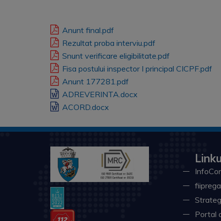
Anunt final.pdf
Rezultat proba interviu.pdf
Snunt verificare eligibilitate.pdf
Fisa postului inspector I principal CICPF.pdf
Anunt 177281.pdf
ADREVERINTA.docx
ACORD.docx
Linku
InfoCon
fiiprega
Strateg
Portal 