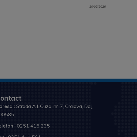
20/05/2026
ontact
dresa :
Strada A.I. Cuza, nr. 7, Craiova, Dolj,
00585
elefon :
0251 416 235