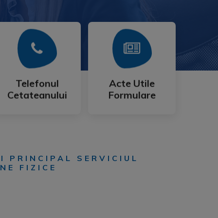
Mai Mult
Mai Mult
Cetateanului
Formulare
Telefonul
Acte Utile
Telefonul
Acte Utile
Cetateanului
Formulare
I PRINCIPAL SERVICIUL
NE FIZICE