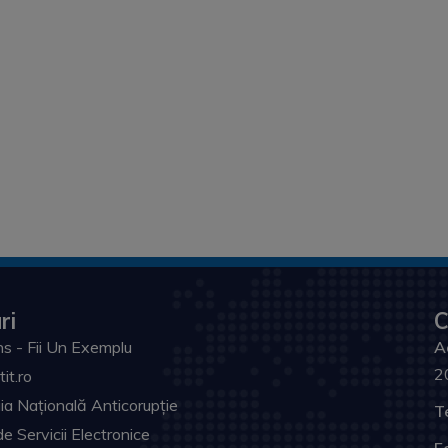
ri
C
s - Fii Un Exemplu
A
2
tit.ro
ia Națională Anticorupție
T
de Servicii Electronice