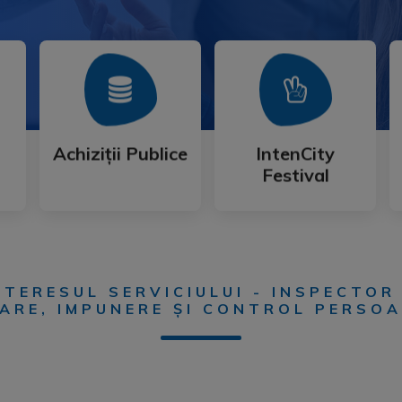
Mai Mult
Mai Mult
Festival
Achiziții Publice
IntenCity
Achiziții Publice
IntenCity
Festival
TERESUL SERVICIULUI - INSPECTOR 
RE, IMPUNERE ȘI CONTROL PERSOA