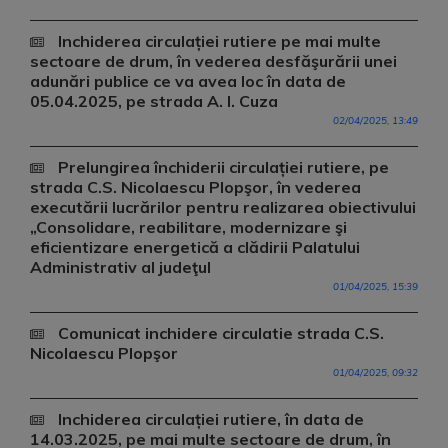
Inchiderea circulației rutiere pe mai multe
sectoare de drum, în vederea desfăşurării unei
adunări publice ce va avea loc în data de
05.04.2025, pe strada A. I. Cuza
02/04/2025, 13:49
Prelungirea închiderii circulației rutiere, pe
strada C.S. Nicolaescu Plopşor, în vederea
executării lucrărilor pentru realizarea obiectivului
„Consolidare, reabilitare, modernizare şi
eficientizare energetică a clădirii Palatului
Administrativ al judeţul
01/04/2025, 15:39
Comunicat inchidere circulatie strada C.S.
Nicolaescu Plopşor
01/04/2025, 09:32
Inchiderea circulației rutiere, în data de
14.03.2025, pe mai multe sectoare de drum, în