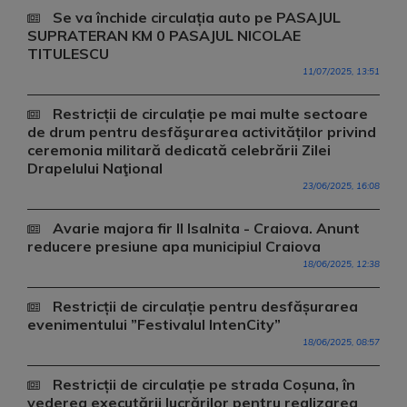
Se va închide circulația auto pe PASAJUL
SUPRATERAN KM 0 PASAJUL NICOLAE
TITULESCU
11/07/2025, 13:51
Restricții de circulație pe mai multe sectoare
de drum pentru desfăşurarea activităților privind
ceremonia militară dedicată celebrării Zilei
Drapelului Naţional
23/06/2025, 16:08
Avarie majora fir II Isalnita - Craiova. Anunt
reducere presiune apa municipiul Craiova
18/06/2025, 12:38
Restricții de circulație pentru desfășurarea
evenimentului ”Festivalul IntenCity”
18/06/2025, 08:57
Restricții de circulație pe strada Coșuna, în
vederea executării lucrărilor pentru realizarea