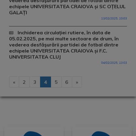
vederea desfăşurării partidei de fotbal dintre
echipele UNIVERSITATEA CRAIOVA și SC OȚELUL
GALAȚI
13/02/2025, 10:03
Inchiderea circulației rutiere, în data de
05.02.2025, pe mai multe sectoare de drum, în
vederea desfăşurării partidei de fotbal dintre
echipele UNIVERSITATEA CRAIOVA și F.C.
UNIVERSITATEA CLUJ
04/02/2025, 13:03
«
2
3
4
5
6
»