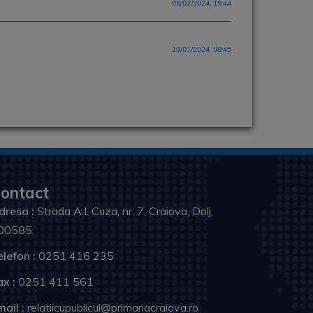
06/02/2024, 15:44
19/01/2024, 08:45
ontact
dresa :
Strada A.I. Cuza, nr. 7, Craiova, Dolj,
00585
elefon :
0251 416 235
ax :
0251 411 561
ail :
relatiicupublicul@primariacraiova.ro