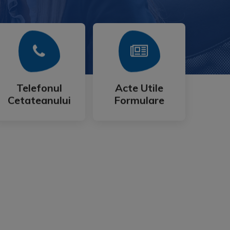
Mai Mult
Mai Mult
Cetateanului
Formulare
Telefonul
Acte Utile
Telefonul
Acte Utile
Cetateanului
Formulare