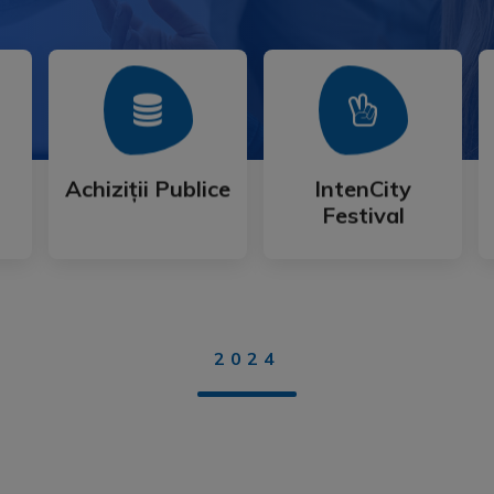
Mai Mult
Mai Mult
Festival
Achiziții Publice
IntenCity
Achiziții Publice
IntenCity
Festival
2024