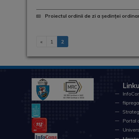
Proiectul ordinii de zi a ședinței ordin
«
1
2
Linku
InfoCon
fiiprega
Strateg
Portal 
Univers
Minister