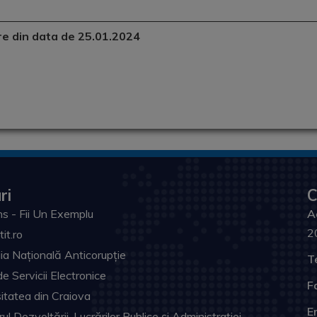
are din data de 25.01.2024
ri
C
s - Fii Un Exemplu
A
2
tit.ro
ia Națională Anticorupție
T
de Servicii Electronice
F
itatea din Craiova
Em
ul Dezvoltării, Lucrărilor Publice și Administrației