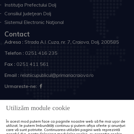
Instituţia Prefectului Dolj
Consiliul Judeţean Dolj
Sistemul Electronic Naţional
Contact
Adresa :
Strada A.I. Cuza, nr. 7, Craiova, Dolj, 200585
Telefon :
0251 416 235
Fax :
0251 411 561
Email :
relatiicupublicul@primariacraiova.ro
Urmareste-ne:
Copyright © 2026 Primăria Municipiului Craiova. Toate
Utilizăm module cookie
drepturile rezervate.
În acest mod putem face ca paginile noastre web să fie mai ușor de
Harta site
Politica de cookie-uri
utilizat, le putem îmbunătăți continuu și putem afișa oferte și anunțuri
care vă sunt potrivite. Continuarea utilizării paginii web reprezintă
acordul dvs. pentru folosirea modulelor cookie, cu excepția cookie-