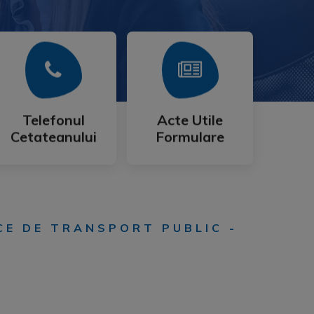
Mai Mult
Mai Mult
Cetateanului
Formulare
Telefonul
Acte Utile
Telefonul
Acte Utile
Cetateanului
Formulare
CE DE TRANSPORT PUBLIC -