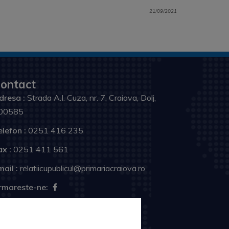
21/09/2021
ontact
dresa :
Strada A.I. Cuza, nr. 7, Craiova, Dolj,
00585
elefon :
0251 416 235
ax :
0251 411 561
ail :
relatiicupublicul@primariacraiova.ro
rmareste-ne: