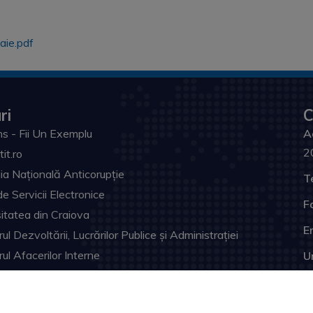
aie.pdf
ri
C
s - Fii Un Exemplu
A
2
tit.ro
ia Națională Anticorupție
T
de Servicii Electronice
F
itatea din Craiova
Em
ul Dezvoltării, Lucrărilor Publice și Administrației
rul Afacerilor Interne
U
ia Prefectului Dolj
ul Judeţean Dolj