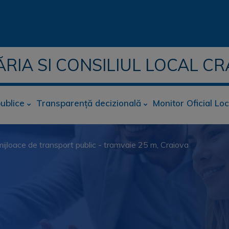
ĂRIA SI CONSILIUL LOCAL CR
publice
Transparență decizională
Monitor Oficial Loc
mijloace de transport public - tramvaie 25 m, Craiova