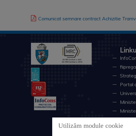
Comunicat semnare contract Achizitie Tramv
Linku
InfoCon
fiiprega
Strateg
Portal 
Univers
Minister
Ministe
Instituţ
Utilizăm module cookie
Consili