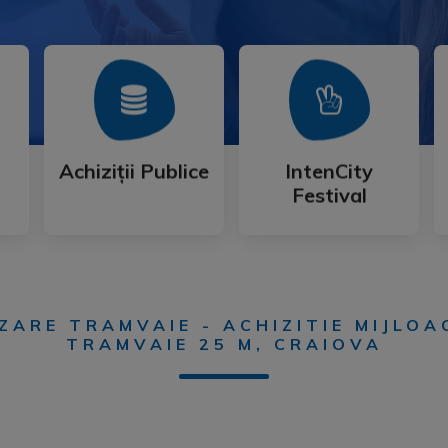
Mai Mult
Mai Mult
Festival
Achiziții Publice
IntenCity
Achiziții Publice
IntenCity
Festival
ARE TRAMVAIE - ACHIZITIE MIJLOA
TRAMVAIE 25 M, CRAIOVA