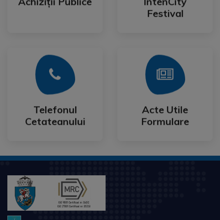
Achiziții Publice
IntenCity
Achiziții Publice
IntenCity
Festival
Mai Mult
Mai Mult
Cetateanului
Formulare
Telefonul
Acte Utile
Telefonul
Acte Utile
Cetateanului
Formulare