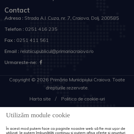
Contact
Adresa :
Strada A.I. Cuza, nr. 7, Craiova, Dolj, 200585
Telefon :
0251 416 235
Fax :
0251 411 561
Email :
relatiicupublicul@primariacraiova.ro
Urmareste-ne:
Copyright © 2026 Primăria Municipiului Craiova. Toate
drepturile rezervate.
Harta site
Politica de cookie-uri
Utilizăm module cookie
În acest mod putem face ca paginile noastre web să fie mai ușor de
utilizat, le putem îmbunătăți continuu și putem afișa oferte și anunțuri