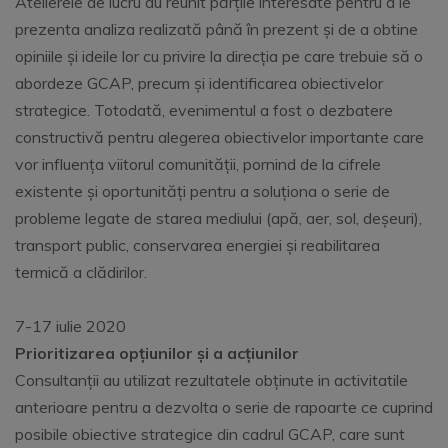
Atelierele de lucru au reunit părțile interesate pentru a le
prezenta analiza realizată până în prezent și de a obtine
opiniile și ideile lor cu privire la direcția pe care trebuie să o
abordeze GCAP, precum și identificarea obiectivelor
strategice. Totodată, evenimentul a fost o dezbatere
constructivă pentru alegerea obiectivelor importante care
vor influența viitorul comunității, pornind de la cifrele
existente și oportunități pentru a soluționa o serie de
probleme legate de starea mediului (apă, aer, sol, deșeuri),
transport public, conservarea energiei și reabilitarea
termică a clădirilor.
7-17 iulie 2020
Prioritizarea opțiunilor și a acțiunilor
Consultanții au utilizat rezultatele obținute in activitatile
anterioare pentru a dezvolta o serie de rapoarte ce cuprind
posibile obiective strategice din cadrul GCAP, care sunt