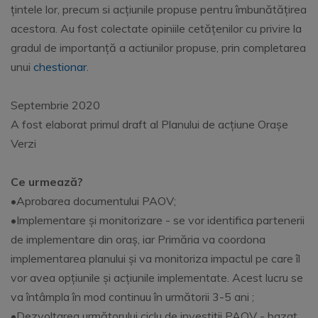
țintele lor, precum si acțiunile propuse pentru îmbunătățirea
acestora. Au fost colectate opiniile cetățenilor cu privire la
gradul de importanță a actiunilor propuse, prin completarea
unui
chestionar
.
Septembrie 2020
A fost elaborat primul draft al Planului de acțiune Orașe
Verzi
Ce urmează?
•Aprobarea documentului PAOV;
•Implementare și monitorizare - se vor identifica partenerii
de implementare din oraș, iar Primăria va coordona
implementarea planului și va monitoriza impactul pe care îl
vor avea opțiunile și acțiunile implementate. Acest lucru se
va întâmpla în mod continuu în următorii 3-5 ani ;
•Dezvoltarea următorului ciclu de investiții PAOV - bazat