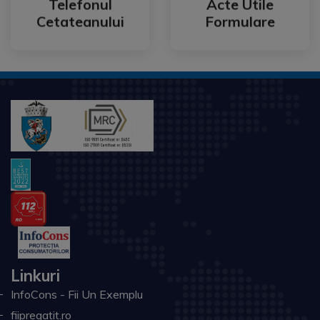
Telefonul
Acte Utile
Telefonul
Acte Utile
Cetateanului
Formulare
Linkuri
InfoCons - Fii Un Exemplu
fiipregatit.ro