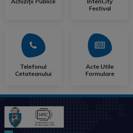
Achiziții Publice
IntenCity
Achiziții Publice
IntenCity
Festival
Mai Mult
Mai Mult
Cetateanului
Formulare
Telefonul
Acte Utile
Telefonul
Acte Utile
Cetateanului
Formulare