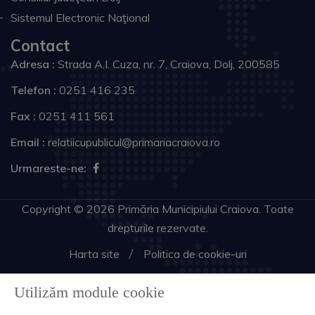
Sistemul Electronic Naţional
Contact
Adresa :
Strada A.I. Cuza, nr. 7, Craiova, Dolj, 200585
Telefon :
0251 416 235
Fax :
0251 411 561
Email :
relatiicupublicul@primariacraiova.ro
Urmareste-ne:
Copyright © 2026 Primăria Municipiului Craiova. Toate
drepturile rezervate.
Harta site
Politica de cookie-uri
Utilizăm module cookie