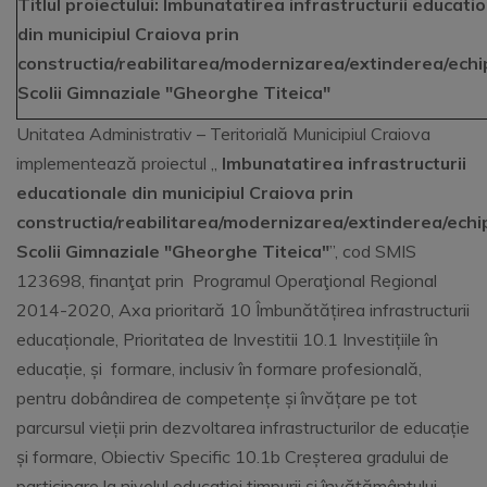
Titlul proiectului: Imbunatatirea infrastructurii educati
din municipiul Craiova prin
constructia/reabilitarea/modernizarea/extinderea/ech
Scolii Gimnaziale "Gheorghe Titeica"
Unitatea Administrativ – Teritorială Municipiul Craiova
implementează proiectul ,,
Imbunatatirea infrastructurii
educationale din municipiul Craiova prin
constructia/reabilitarea/modernizarea/extinderea/ech
Scolii Gimnaziale "Gheorghe Titeica"
’’, cod SMIS
123698, finanţat prin Programul Operaţional Regional
2014-2020, Axa prioritară 10 Îmbunătățirea infrastructurii
educaționale, Prioritatea de Investitii 10.1 Investițiile în
educație, și formare, inclusiv în formare profesională,
pentru dobândirea de competențe și învățare pe tot
parcursul vieții prin dezvoltarea infrastructurilor de educație
și formare, Obiectiv Specific 10.1b Creșterea gradului de
participare la nivelul educaţiei timpurii şi învăţământului