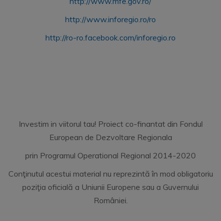
http://www.mfe.gov.ro/
http://www.inforegio.ro/ro
http://ro-ro.facebook.com/inforegio.ro
Investim in viitorul tau! Proiect co-finantat din Fondul
European de Dezvoltare Regionala
prin Programul Operational Regional 2014-2020
Conţinutul acestui material nu reprezintă în mod obligatoriu
poziţia oficială a Uniunii Europene sau a Guvernului
României.