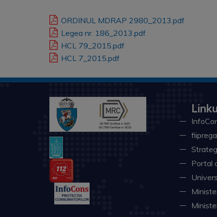
ORDINUL MDRAP 2980_2013.pdf
Legea nr. 186_2013.pdf
HCL 79_2015.pdf
HCL 7_2015.pdf
Linku
InfoCon
fiiprega
Strateg
Portal 
Univers
Minister
Ministe