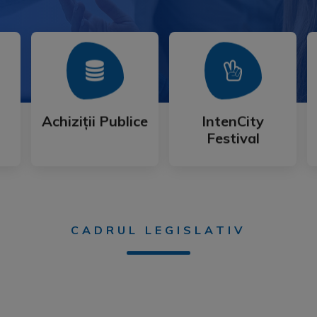
Mai Mult
Mai Mult
Festival
Achiziții Publice
IntenCity
Achiziții Publice
IntenCity
Festival
CADRUL LEGISLATIV