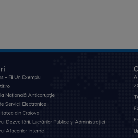
ri
C
s - Fii Un Exemplu
A
2
tit.ro
ia Națională Anticorupție
T
de Servicii Electronice
F
itatea din Craiova
Em
ul Dezvoltării, Lucrărilor Publice și Administrației
rul Afacerilor Interne
U