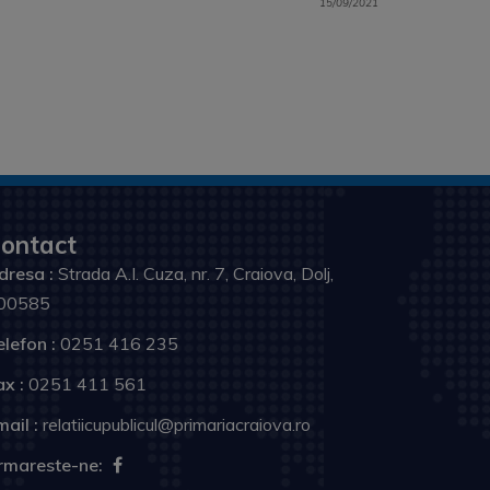
15/09/2021
ontact
dresa :
Strada A.I. Cuza, nr. 7, Craiova, Dolj,
00585
elefon :
0251 416 235
ax :
0251 411 561
ail :
relatiicupublicul@primariacraiova.ro
rmareste-ne: