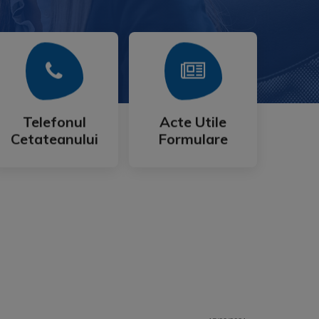
Mai Mult
Mai Mult
Cetateanului
Formulare
Telefonul
Acte Utile
Telefonul
Acte Utile
Cetateanului
Formulare