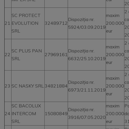
2
2 
SC PROTECT
maxim
Dispoziția nr.
co
21
EVOLUTION
32489712
200.000
5924/03.09.2019
2
SRL
eur
2
2 
maxim
SC PLUS PAN
Dispoziția nr.
co
22
27969161
200.000
SRL
6632/25.10.2019
2
eur
2
2 
maxim
Dispoziția nr.
co
23
SC NASKY SRL
34821884
200.000
6973/21.11.2019
2
eur
2
SC BACOLUX
maxim
Pa
Dispoziția nr.
24
INTERCOM
15080849
200.000
da
3916/07.05.2020
SRL
eur
3