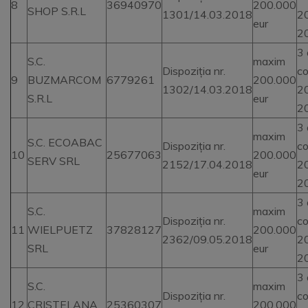
8
36940970
200.000
SHOP S.R.L
1301/14.03.2018
2
eur
2
3 
S.C.
maxim
Dispoziția nr.
co
9
BUZMARCOM
6779261
200.000
1302/14.03.2018
2
S.R.L
eur
2
3 
maxim
S.C. ECOABAC
Dispoziția nr.
co
10
25677063
200.000
SERV SRL
2152/17.04.2018
2
eur
2
3 
S.C.
maxim
Dispoziția nr.
co
11
WIELPUETZ
37828127
200.000
2362/09.05.2018
2
SRL
eur
2
3 
S.C.
maxim
Dispoziția nr.
co
12
CRISTELANA
25360307
200.000