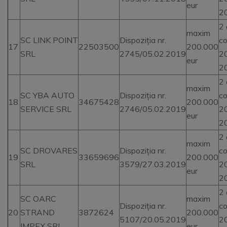
eur
2
2 
maxim
SC LINK POINT
Dispoziția nr.
co
17
22503500
200.000
SRL
2745/05.02.2019
2
eur
2
2 
maxim
SC YBA AUTO
Dispoziția nr.
co
18
34675428
200.000
SERVICE SRL
2746/05.02.2019
2
eur
2
2 
maxim
SC DROVARES
Dispoziția nr.
co
19
33659696
200.000
SRL
3579/27.03.2019
2
eur
2
2 
SC OARC
maxim
Dispoziția nr.
co
20
STRAND
3872624
200.000
5107/20.05.2019
2
IMPEX SRL
eur