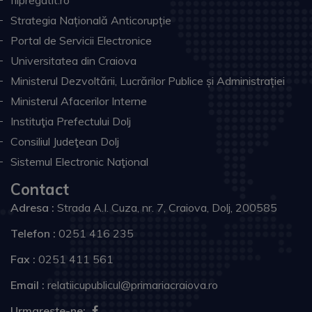
fiipregatit.ro
Strategia Națională Anticorupție
Portal de Servicii Electronice
Universitatea din Craiova
Ministerul Dezvoltării, Lucrărilor Publice și Administrației
Ministerul Afacerilor Interne
Instituţia Prefectului Dolj
Consiliul Judeţean Dolj
Sistemul Electronic Naţional
Contact
Adresa :
Strada A.I. Cuza, nr. 7, Craiova, Dolj, 200585
Telefon :
0251 416 235
Fax :
0251 411 561
Email :
relatiicupublicul@primariacraiova.ro
Urmareste-ne: