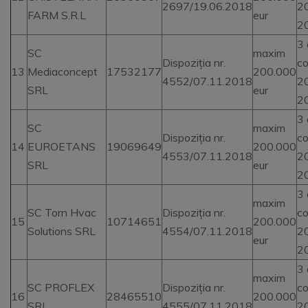
2697/19.06.2018
2
FARM S.R.L
eur
2
3 
SC
maxim
Dispoziția nr.
co
13
Mediaconcept
17532177
200.000
4552/07.11.2018
2
SRL
eur
2
3 
SC
maxim
Dispoziția nr.
co
14
EUROETANS
19069649
200.000
4553/07.11.2018
2
SRL
eur
2
3 
maxim
SC Torn Hvac
Dispoziția nr.
co
15
10714651
200.000
Solutions SRL
4554/07.11.2018
2
eur
2
3 
maxim
SC PROFLEX
Dispoziția nr.
co
16
28465510
200.000
SRL
4555/07.11.2018
2