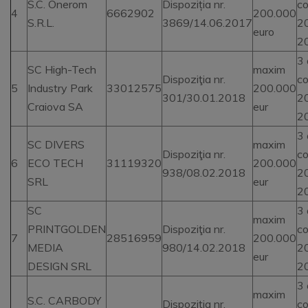
S.C. Onerom
Dispoziția nr.
co
4
6662902
200.000
S.R.L.
3869/14.06.2017
2
euro
2
3 
SC High-Tech
maxim
Dispoziţia nr.
co
5
Industry Park
33012575
200.000
301/30.01.2018
2
Craiova SA
eur
2
3 
SC DIVERS
maxim
Dispoziţia nr.
co
6
ECO TECH
31119320
200.000
938/08.02.2018
2
SRL
eur
2
SC
3 
maxim
PRINTGOLDEN
Dispoziţia nr.
co
7
28516959
200.000
MEDIA
980/14.02.2018
2
eur
DESIGN SRL
2
3 
maxim
S.C. CARBODY
Dispoziția nr.
co