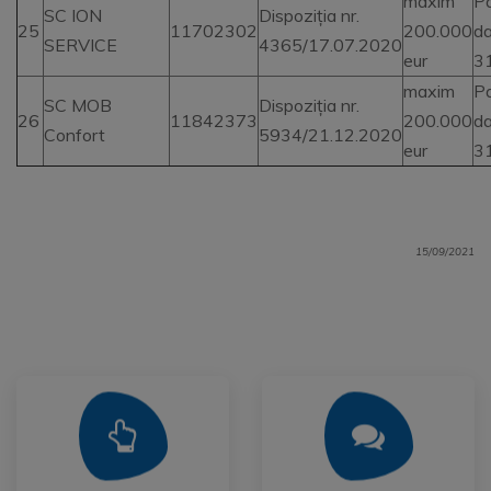
maxim
Pa
SC ION
Dispoziția nr.
25
11702302
200.000
da
SERVICE
4365/17.07.2020
eur
3
maxim
Pa
SC MOB
Dispoziția nr.
26
11842373
200.000
da
Confort
5934/21.12.2020
eur
3
15/09/2021
Mai Mult
Mai Mult