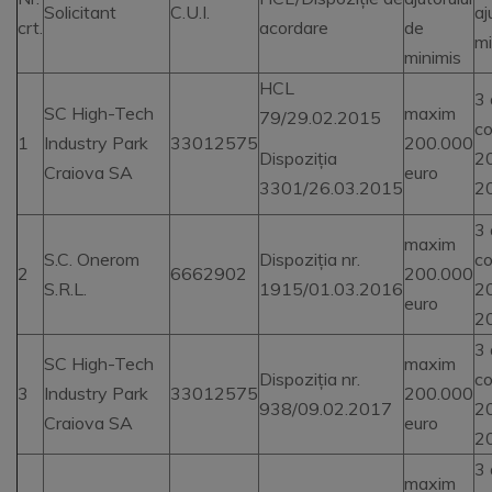
Solicitant
C.U.I.
aj
crt.
acordare
de
mi
minimis
HCL
3 
SC High-Tech
maxim
79/29.02.2015
co
1
Industry Park
33012575
200.000
Dispoziția
2
Craiova SA
euro
3301/26.03.2015
2
3 
maxim
S.C. Onerom
Dispoziția nr.
co
2
6662902
200.000
S.R.L.
1915/01.03.2016
2
euro
2
3 
SC High-Tech
maxim
Dispoziția nr.
co
3
Industry Park
33012575
200.000
938/09.02.2017
2
Craiova SA
euro
2
3 
maxim