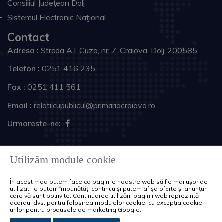
Consiliul Judeţean Dolj
Sistemul Electronic Naţional
Contact
Adresa :
Strada A.I. Cuza, nr. 7, Craiova, Dolj, 200585
Telefon :
0251 416 235
Fax :
0251 411 561
Email :
relatiicupublicul@primariacraiova.ro
Urmareste-ne:
Copyright © 2026 Primăria Municipiului Craiova. Toate
Utilizăm module cookie
drepturile rezervate.
În acest mod putem face ca paginile noastre web să fie mai ușor de
Harta site
Politica de cookie-uri
utilizat, le putem îmbunătăți continuu și putem afișa oferte și anunțuri
care vă sunt potrivite. Continuarea utilizării paginii web reprezintă
acordul dvs. pentru folosirea modulelor cookie, cu excepția cookie-
urilor pentru produsele de marketing Google.