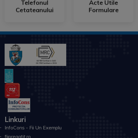
Telefonul
Acte Utile
Telefonul
Acte Utile
Cetateanului
Formulare
Linkuri
InfoCons - Fii Un Exemplu
fiipregatit.ro