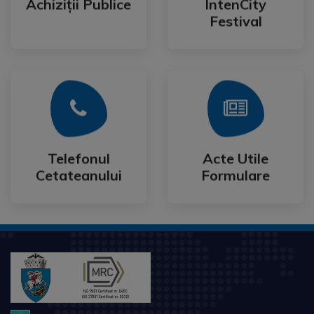
Achiziții Publice
IntenCity
Achiziții Publice
IntenCity
Festival
Mai Mult
Mai Mult
Cetateanului
Formulare
Telefonul
Acte Utile
Telefonul
Acte Utile
Cetateanului
Formulare