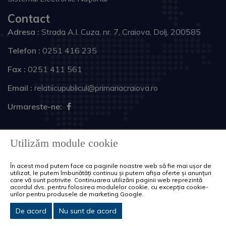
Contact
Adresa :
Strada A.I. Cuza, nr. 7, Craiova, Dolj, 200585
Telefon :
0251 416 235
Fax :
0251 411 561
Email :
relatiicupublicul@primariacraiova.ro
Urmareste-ne:
Copyright © 2026 Primăria Municipiului Craiova. Toate
Utilizăm module cookie
drepturile rezervate.
În acest mod putem face ca paginile noastre web să fie mai ușor de
Harta site
Politica de cookie-uri
utilizat, le putem îmbunătăți continuu și putem afișa oferte și anunțuri
care vă sunt potrivite. Continuarea utilizării paginii web reprezintă
acordul dvs. pentru folosirea modulelor cookie, cu excepția cookie-
urilor pentru produsele de marketing Google.
De acord
Nu sunt de acord