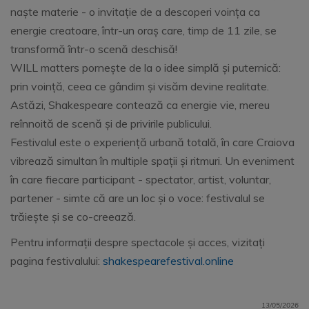
naște materie - o invitație de a descoperi voința ca
energie creatoare, într-un oraș care, timp de 11 zile, se
transformă într-o scenă deschisă!
WILL matters pornește de la o idee simplă și puternică:
prin voință, ceea ce gândim și visăm devine realitate.
Astăzi, Shakespeare contează ca energie vie, mereu
reînnoită de scenă și de privirile publicului.
Festivalul este o experiență urbană totală, în care Craiova
vibrează simultan în multiple spații și ritmuri. Un eveniment
în care fiecare participant - spectator, artist, voluntar,
partener - simte că are un loc și o voce: festivalul se
trăiește și se co-creează.
Pentru informații despre spectacole și acces, vizitați
pagina festivalului:
shakespearefestival.online
13/05/2026