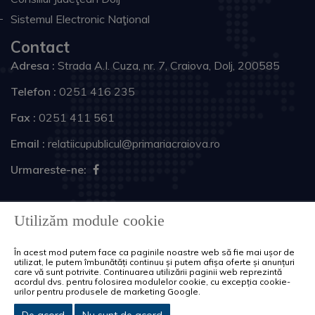
Sistemul Electronic Naţional
Contact
Adresa :
Strada A.I. Cuza, nr. 7, Craiova, Dolj, 200585
Telefon :
0251 416 235
Fax :
0251 411 561
Email :
relatiicupublicul@primariacraiova.ro
Urmareste-ne:
Copyright © 2026 Primăria Municipiului Craiova. Toate
Utilizăm module cookie
drepturile rezervate.
În acest mod putem face ca paginile noastre web să fie mai ușor de
Harta site
Politica de cookie-uri
utilizat, le putem îmbunătăți continuu și putem afișa oferte și anunțuri
care vă sunt potrivite. Continuarea utilizării paginii web reprezintă
acordul dvs. pentru folosirea modulelor cookie, cu excepția cookie-
urilor pentru produsele de marketing Google.