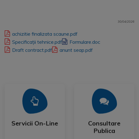
30/04/2026
achizitie finalizata scaune.pdf
Specificații tehnice.pdf
Formulare.doc
Draft contract.pdf
anunt seap.pdf
Mai Mult
Mai Mult
Publica
Servicii On-Line
Consultare
Servicii On-Line
Consultare
Publica