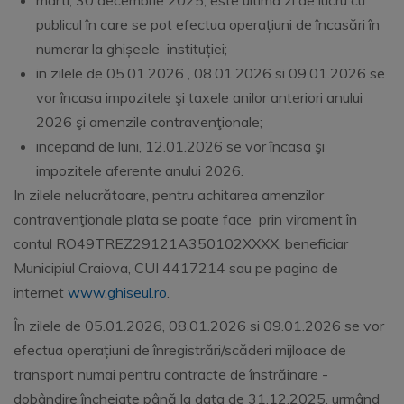
marti, 30 decembrie 2025, este ultima zi de lucru cu
publicul în care se pot efectua operațiuni de încasări în
numerar la ghișeele instituției;
in zilele de 05.01.2026 , 08.01.2026 si 09.01.2026 se
vor încasa impozitele şi taxele anilor anteriori anului
2026 şi amenzile contravenţionale;
incepand de luni, 12.01.2026 se vor încasa şi
impozitele aferente anului 2026.
In zilele nelucrătoare, pentru achitarea amenzilor
contravenţionale plata se poate face prin virament în
contul RO49TREZ29121A350102XXXX, beneficiar
Municipiul Craiova, CUI 4417214 sau pe pagina de
internet
www.ghiseul.ro
.
În zilele de 05.01.2026, 08.01.2026 si 09.01.2026 se vor
efectua operațiuni de înregistrări/scăderi mijloace de
transport numai pentru contracte de înstrăinare -
dobândire încheiate până la data de 31.12.2025, urmând