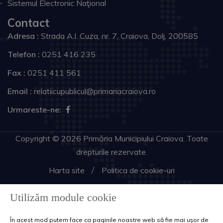
Sistemul Electronic Naţional
Contact
Adresa :
Strada A.I. Cuza, nr. 7, Craiova, Dolj, 200585
Telefon :
0251 416 235
Fax :
0251 411 561
Email :
relatiicupublicul@primariacraiova.ro
Urmareste-ne:
Copyright © 2026 Primăria Municipiului Craiova. Toate
drepturile rezervate.
Harta site
Politica de cookie-uri
Utilizăm module cookie
În acest mod putem face ca paginile noastre web să fie mai ușor de