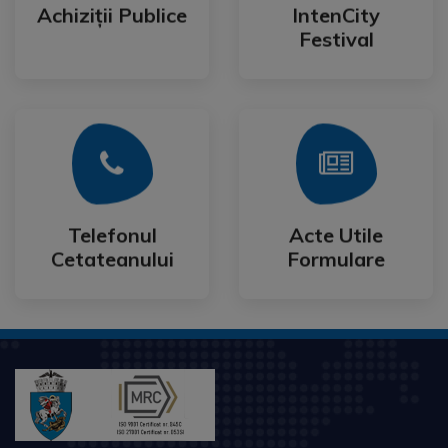
Festival
Achiziții Publice
IntenCity
Achiziții Publice
IntenCity
Festival
Mai Mult
Mai Mult
Cetateanului
Formulare
Telefonul
Acte Utile
Telefonul
Acte Utile
Cetateanului
Formulare