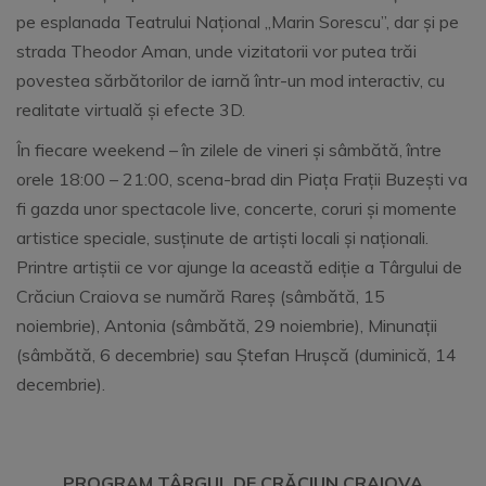
pe esplanada Teatrului Național „Marin Sorescu”, dar și pe
strada Theodor Aman, unde vizitatorii vor putea trăi
povestea sărbătorilor de iarnă într-un mod interactiv, cu
realitate virtuală și efecte 3D.
În fiecare weekend – în zilele de vineri și sâmbătă, între
orele 18:00 – 21:00, scena-brad din Piața Frații Buzești va
fi gazda unor spectacole live, concerte, coruri și momente
artistice speciale, susținute de artiști locali și naționali.
Printre artiștii ce vor ajunge la această ediție a Târgului de
Crăciun Craiova se numără Rareș (sâmbătă, 15
noiembrie), Antonia (sâmbătă, 29 noiembrie), Minunații
(sâmbătă, 6 decembrie) sau Ștefan Hrușcă (duminică, 14
decembrie).
PROGRAM
T
ÂRGUL DE CRĂCIUN CRAIOVA