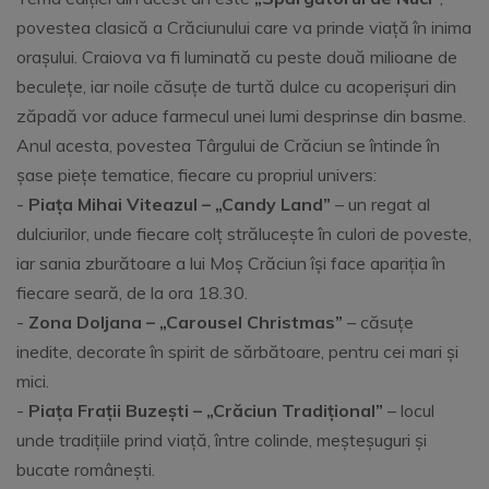
povestea clasică a Crăciunului care va prinde viață în inima
orașului. Craiova va fi luminată cu peste două milioane de
beculețe, iar noile căsuțe de turtă dulce cu acoperișuri din
zăpadă vor aduce farmecul unei lumi desprinse din basme.
Anul acesta, povestea Târgului de Crăciun se întinde în
șase piețe tematice, fiecare cu propriul univers:
-
Piața Mihai Viteazul – „Candy Land”
– un regat al
dulciurilor, unde fiecare colț strălucește în culori de poveste,
iar sania zburătoare a lui Moș Crăciun își face apariția în
fiecare seară, de la ora 18.30.
-
Zona Doljana – „Carousel Christmas”
– căsuțe
inedite, decorate în spirit de sărbătoare, pentru cei mari și
mici.
-
Piața Frații Buzești – „Crăciun Tradițional”
– locul
unde tradițiile prind viață, între colinde, meșteșuguri și
bucate românești.