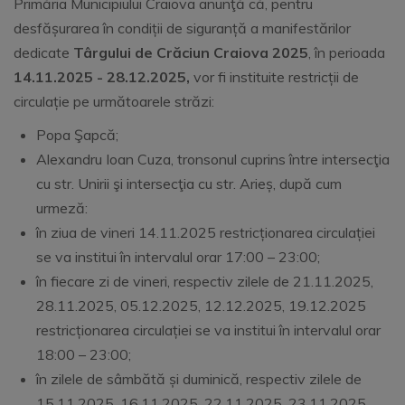
Primăria Municipiului Craiova anunţă că, pentru
desfășurarea în condiții de siguranță a manifestărilor
dedicate
T
â
rgului de Crăciun Craiova 2025
, în perioada
14.11.2025 - 28.12.2025,
vor fi instituite restricții de
circulație pe următoarele străzi:
Popa Şapcă;
Alexandru Ioan Cuza, tronsonul cuprins între intersecţia
cu str. Unirii şi intersecţia cu str. Arieș, după cum
urmeză:
în ziua de vineri 14.11.2025 restricționarea circulației
se va institui în intervalul orar 17:00 – 23:00;
în fiecare zi de vineri, respectiv zilele de 21.11.2025,
28.11.2025, 05.12.2025, 12.12.2025, 19.12.2025
restricționarea circulației se va institui în intervalul orar
18:00 – 23:00;
în zilele de sâmbătă și duminică, respectiv zilele de
15.11.2025, 16.11.2025, 22.11.2025, 23.11.2025,