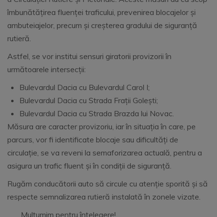
îmbunătățirea fluenței traficului, prevenirea blocajelor și
ambuteiajelor, precum și creșterea gradului de siguranță
rutieră.
Astfel, se vor institui sensuri giratorii provizorii în
următoarele intersecții:
Bulevardul Dacia cu Bulevardul Carol I;
Bulevardul Dacia cu Strada Frații Golești;
Bulevardul Dacia cu Strada Brazda lui Novac.
Măsura are caracter provizoriu, iar în situația în care, pe
parcurs, vor fi identificate blocaje sau dificultăți de
circulație, se va reveni la semaforizarea actuală, pentru a
asigura un trafic fluent și în condiții de siguranță.
Rugăm conducătorii auto să circule cu atenție sporită și să
respecte semnalizarea rutieră instalată în zonele vizate.
Mulţumim pentru înţelegere!