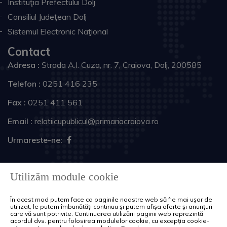
Instituţia Prefectului Dolj
Consiliul Judeţean Dolj
Sistemul Electronic Naţional
Contact
Adresa :
Strada A.I. Cuza, nr. 7, Craiova, Dolj, 200585
Telefon :
0251 416 235
Fax :
0251 411 561
Email :
relatiicupublicul@primariacraiova.ro
Urmareste-ne:
Copyright © 2026 Primăria Municipiului Craiova. Toate
Utilizăm module cookie
drepturile rezervate.
În acest mod putem face ca paginile noastre web să fie mai ușor de
Harta site
Politica de cookie-uri
utilizat, le putem îmbunătăți continuu și putem afișa oferte și anunțuri
care vă sunt potrivite. Continuarea utilizării paginii web reprezintă
acordul dvs. pentru folosirea modulelor cookie, cu excepția cookie-