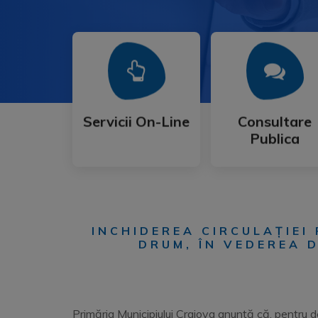
Mai Mult
Mai Mult
Publica
Servicii On-Line
Consultare
Servicii On-Line
Consultare
Publica
INCHIDEREA CIRCULAȚIEI 
DRUM, ÎN VEDEREA 
Primăria Municipiului Craiova anunţă că, pentru 