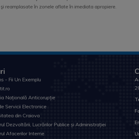
 şi reamplasate în zonele aflate în imediata apropiere.
ri
C
s - Fii Un Exemplu
A
2
tit.ro
ia Națională Anticorupție
T
de Servicii Electronice
F
itatea din Craiova
Em
ul Dezvoltării, Lucrărilor Publice și Administrației
rul Afacerilor Interne
U