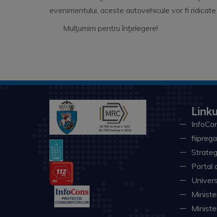
evenimentului, aceste autovehicule vor fi ridicate
Mulţumim pentru înţelegere!
Linku
InfoCon
fiiprega
Strateg
Portal 
Univers
Minister
Ministe