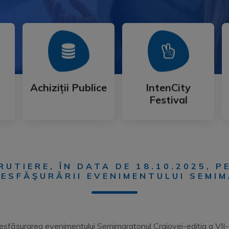
Mai Mult
Mai Mult
Festival
Achiziții Publice
IntenCity
Achiziții Publice
IntenCity
Festival
RUTIERE, ÎN DATA DE 18.10.2025, 
DESFĂŞURĂRII EVENIMENTULUI SEMI
desfășurarea evenimentului Semimaratonul Craiovei-ediția a VII-