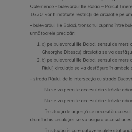
Oblemenco - bulevardul Ilie Balaci – Parcul Tinere
16.30, vor fi instituite restricții de circulație pe
- bulevardul. Ilie Balaci, tronsonul cuprins într
următoarele precizări;
a) pe bulevardul Ilie Balaci, sensul de mers 
Gheorghe Bibescu) circulația se va desfășu
b) pe bulevardul Ilie Balaci, sensul de mers
Rîului) circulația se va desfășura în ambele 
- strada Râului, de la intersecţia cu strada Bucovă
Nu se va permite accesul din străzile adiacent
Nu se va permite accesul din străzile adiacente
În situații de urgență ce necesită accesul auto
drum închis circulației, se va asigura accesul aces
În situaţia în care autovehiculele staţionate 