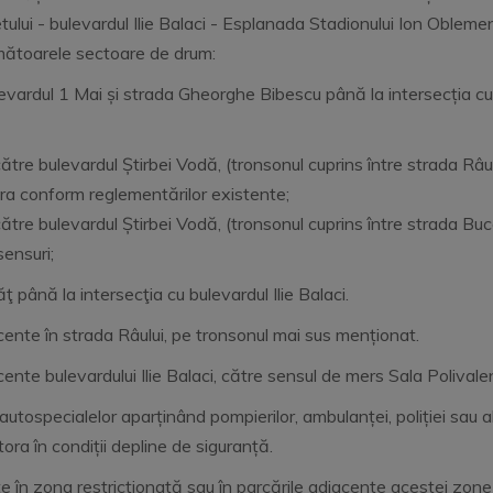
tului - bulevardul Ilie Balaci - Esplanada Stadionului Ion Oblem
 următoarele sectoare de drum:
e bulevardul 1 Mai și strada Gheorghe Bibescu până la intersecția
către bulevardul Știrbei Vodă, (tronsonul cuprins între strada Râu
ra conform reglementărilor existente;
 către bulevardul Știrbei Vodă, (tronsonul cuprins între strada 
sensuri;
ţ până la intersecţia cu bulevardul Ilie Balaci.
e în strada Râului, pe tronsonul mai sus menționat.
 bulevardului Ilie Balaci, către sensul de mers Sala Polivalen
specialelor aparținând pompierilor, ambulanței, poliției sau a
tora în condiții depline de siguranță.
în zona restricţionată sau în parcările adiacente acestei zon