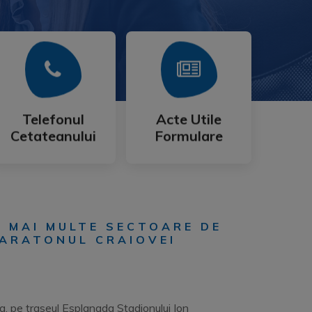
Mai Mult
Mai Mult
Cetateanului
Formulare
Telefonul
Acte Utile
Telefonul
Acte Utile
Cetateanului
Formulare
PE MAI MULTE SECTOARE DE
MARATONUL CRAIOVEI
a, pe traseul Esplanada Stadionului Ion