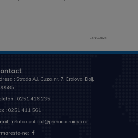
16/10/2025
ontact
dresa :
Strada A.I. Cuza, nr. 7, Craiova, Dolj,
00585
elefon :
0251 416 235
ax :
0251 411 561
ail :
relatiicupublicul@primariacraiova.ro
rmareste-ne: