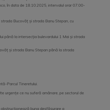
enco, în data de 18.10.2025, intervalul orar 07.00-
 cu strada Bucovăț și strada Banu Stepan, cu
lui până la intersecția bulevardului 1 Mai și strada
Bucovăț și strada Banu Stepan până la strada
tă-Parcul Tineretului.
lte urgențe ce nu suferă amânare, pe sectorul de
e obstrucţionează buna desfăşurare a