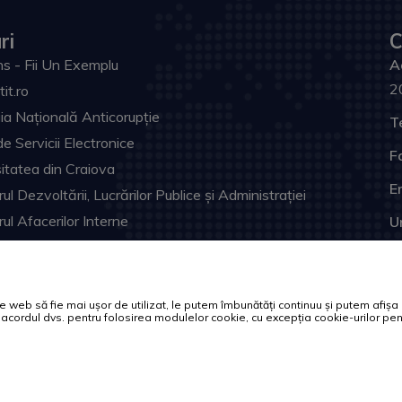
ri
C
s - Fii Un Exemplu
A
2
tit.ro
ia Națională Anticorupție
T
de Servicii Electronice
F
itatea din Craiova
Em
ul Dezvoltării, Lucrărilor Publice și Administrației
rul Afacerilor Interne
U
ia Prefectului Dolj
ul Judeţean Dolj
l Electronic Naţional
web să fie mai ușor de utilizat, le putem îmbunătăți continuu și putem afișa of
tă acordul dvs. pentru folosirea modulelor cookie, cu excepția cookie-urilor 
Toate drepturile rezervate.