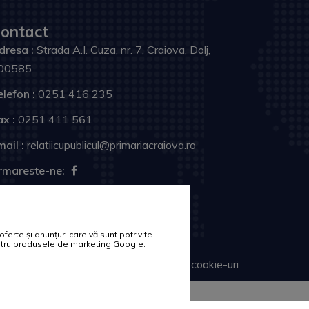
ontact
dresa :
Strada A.I. Cuza, nr. 7, Craiova, Dolj,
00585
elefon :
0251 416 235
ax :
0251 411 561
ail :
relatiicupublicul@primariacraiova.ro
rmareste-ne:
erte și anunțuri care vă sunt potrivite.
pentru produsele de marketing Google.
Harta site
Politica de cookie-uri