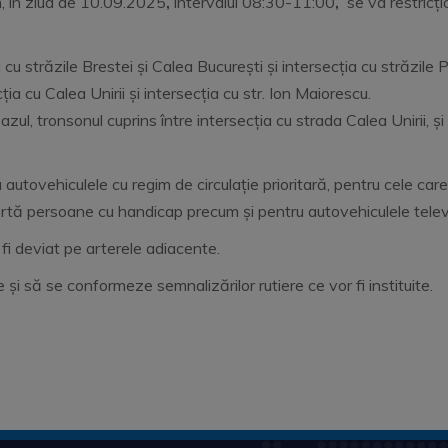
, în ziua de 10.09.2025
,
intervalul 08:30-11:00
,
se va restricți
ia cu străzile Brestei și Calea București și intersecția cu străzi
ția cu Calea Unirii și intersecția cu str. Ion Maiorescu.
azul, tronsonul cuprins între intersecția cu strada Calea Unirii, și
autovehiculele cu regim de circulație prioritară, pentru cele care
rtă persoane cu handicap precum și pentru autovehiculele televiz
 fi deviat pe arterele adiacente.
nție și să se conformeze semnalizărilor rutiere ce vor fi ins