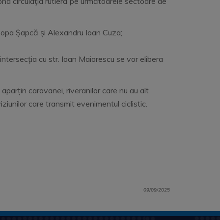
ona circulaţia rutieră pe următoarele sectoare de
le Popa Șapcă și Alexandru Ioan Cuza;
 intersecția cu str. Ioan Maiorescu se vor elibera
 aparțin caravanei, riveranilor care nu au alt
iunilor care transmit evenimentul ciclistic.
tituite.
09/09/2025