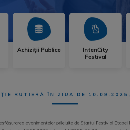
Mai Mult
Mai Mult
Festival
Achiziții Publice
IntenCity
Achiziții Publice
IntenCity
Festival
IE RUTIERĂ ÎN ZIUA DE 10.09.2025
făşurarea evenimentelor prilejuite de Startul Festiv al Etapei I d