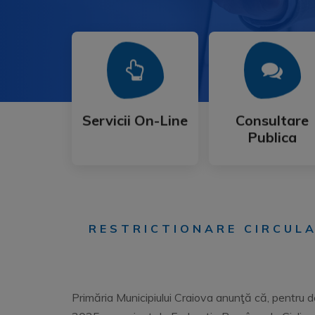
Mai Mult
Mai Mult
Publica
Servicii On-Line
Consultare
Servicii On-Line
Consultare
Publica
RESTRICTIONARE CIRCULAŢ
Primăria Municipiului Craiova anunţă că, pentru des