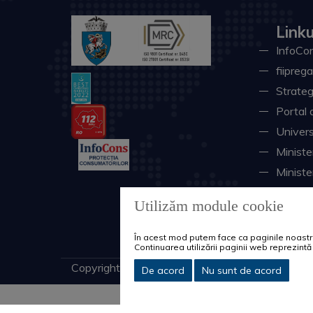
Linku
InfoCon
fiiprega
Strateg
Portal 
Univers
Minister
Ministe
Instituţ
Utilizăm module cookie
Consili
Sistemu
În acest mod putem face ca paginile noastre 
Continuarea utilizării paginii web reprezin
Copyright © 2026 Primăria Municipiului Craiova. 
De acord
Nu sunt de acord