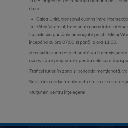
2025, organizat de Federația Româna de Ciclism
drum:
Calea Unirii, tronsonul cuprins între intersecţ
Mihai Viteazul, tronsonul cuprins între intersec
Locurile din parcările amenajate pe str. Mihai Vite
începând cu ora 07:00 și până la ora 11:00.
Accesul în zona restricţionată va fi permis pentru 
acces către proprietate, pentru cele care transpo
Traficul rutier, în zona şi perioada menţionată, va
Solicităm conducătorilor auto să circule cu ate
Mulțumim pentru înțelegere!