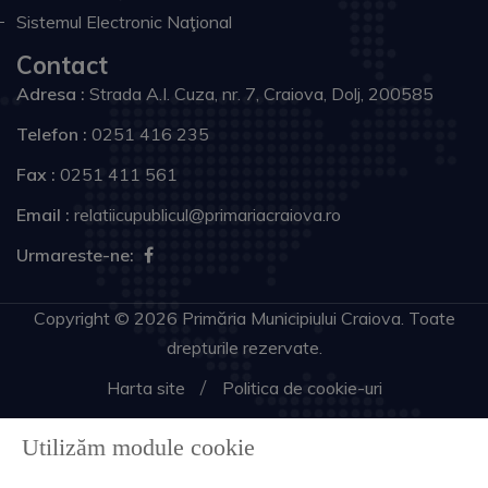
Sistemul Electronic Naţional
Contact
Adresa :
Strada A.I. Cuza, nr. 7, Craiova, Dolj, 200585
Telefon :
0251 416 235
Fax :
0251 411 561
Email :
relatiicupublicul@primariacraiova.ro
Urmareste-ne:
Copyright © 2026 Primăria Municipiului Craiova. Toate
drepturile rezervate.
Harta site
Politica de cookie-uri
Utilizăm module cookie