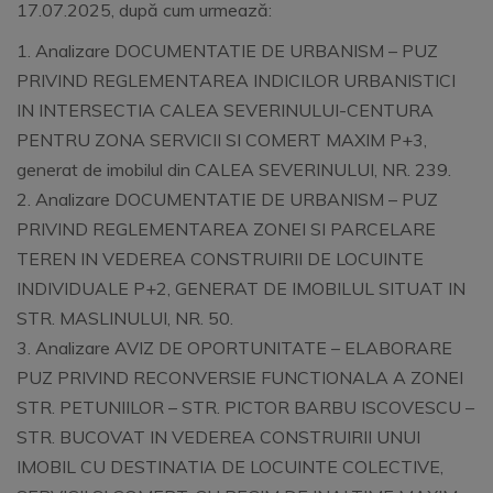
1
7
.
0
7
.202
5
, după cum urmează:
1.
Analizare
DOCUMENTATIE DE URBANISM
–
PUZ
PRIVIND
REGLEMENTAREA IND
ICILOR URBANISTICI
IN INTERSECTIA CALEA SEVERINULUI-CENTURA
PENTRU ZONA SERVICII SI COMERT MAXIM P+3
,
generat de imobilul din CALEA SEVERINULUI, NR. 239
.
2.
Analizare
DOCUMENTATIE DE URBANISM
–
PUZ
PRIVIND
REGLEMENTAREA ZONEI SI PARCELARE
TEREN IN VEDEREA CONSTRUIRII DE LOCUINTE
INDIVIDUALE P+2, GENERAT DE IMOBILUL SITUAT IN
STR. MASLINULUI, NR. 50
.
3.
Analizare AVIZ DE OPORTUNITATE –
ELABORARE
PUZ
PRIVIND RECONVERSIE FUNCTIONALA A ZONEI
STR. PETUNIILOR – STR. PICTOR BARBU ISCOVESCU –
STR. BUCOVAT IN VEDEREA CONS
TRUIRII UNUI
IMOBIL CU DESTINATIA DE LOCUINTE COLECTIVE,