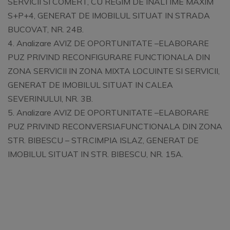
SERVICII SI COMERT, CU REGIM DE INALTIME MAXIM
S+P+4
, GENERAT DE IMOBILUL SITUAT IN
STRADA
BUCOVAT
, NR.
24
B
.
4.
Analizare AVIZ DE OPORTUNITATE –
ELABORARE
PUZ
PRIVIND RECONFIGURARE FUNCTIONALA DIN
ZONA SERVICII IN ZONA MIXTA LOCUINTE SI SERVICII
,
GENERAT DE IMOBILUL SITUAT IN
CALEA
SEVERINULUI
, NR.
3B
.
5.
Analizare AVIZ DE OPORTUNITATE –
ELABORARE
PUZ
PRIVIND RECO
NVERSIA
FUNCTIONALA DIN ZONA
STR. BIBESCU
–
STR.
CIMPIA ISLAZ
,
GENERAT DE
IMOBILUL SITUAT IN
STR. BIBESCU
, NR.
15A
.