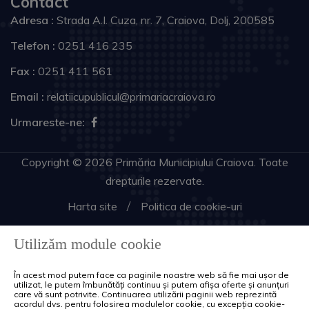
Contact
Adresa :
Strada A.I. Cuza, nr. 7, Craiova, Dolj, 200585
Telefon :
0251 416 235
Fax :
0251 411 561
Email :
relatiicupublicul@primariacraiova.ro
Urmareste-ne:
Copyright © 2026 Primăria Municipiului Craiova. Toate
drepturile rezervate.
Harta site
Politica de cookie-uri
Utilizăm module cookie
În acest mod putem face ca paginile noastre web să fie mai ușor de
utilizat, le putem îmbunătăți continuu și putem afișa oferte și anunțuri
care vă sunt potrivite. Continuarea utilizării paginii web reprezintă
acordul dvs. pentru folosirea modulelor cookie, cu excepția cookie-