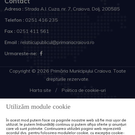
Contact
Adresa :
Strada A.I. Cuza, nr. 7, Craiova, Dolj, 200585
Telefon :
0251 416 235
Fax :
0251 411 561
Email :
relatiicupublicul@primariacraiova.ro
Urmareste-ne:
Copyright © 2026 Primăria Municipiului Craiova. Toate
drepturile rezervate.
Harta site
Politica de cookie-uri
Utilizăm module cookie
În acest mod putem face ca paginile noastre web să fie mai ușor de
utilizat, le putem îmbunătăți continuu și putem afișa oferte și anunțuri
care vă sunt potrivite. Continuarea utilizării paginii web reprezintă
acordul dvs. pentru folosirea modulelor cookie, cu excepția cookie-