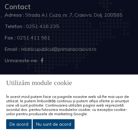
Contact
Adresa :
Strada A.I. Cuza, nr. 7, Craiova, Dolj, 200585
Telefon :
0251 416 235
Fax :
0251 411 561
Email :
relatiicupublicul@primariacraiova.ro
Urmareste-ne:
Copyright © 2026 Primăria Municipiului Craiova. Toate
Utilizăm module cookie
drepturile rezervate.
În acest mod putem face ca paginile noastre web să fie mai ușor de
Harta site
Politica de cookie-uri
utilizat, le putem îmbunătăți continuu și putem afișa oferte și anunțuri
care vă sunt potrivite. Continuarea utilizării paginii web reprezintă
acordul dvs. pentru folosirea modulelor cookie, cu excepția cookie-
urilor pentru produsele de marketing Google.
De acord
Nu sunt de acord